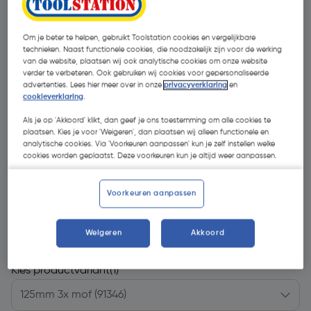
Om je beter te helpen, gebruikt Toolstation cookies en vergelijkbare
technieken. Naast functionele cookies, die noodzakelijk zijn voor de werking
van de website, plaatsen wij ook analytische cookies om onze website
verder te verbeteren. Ook gebruiken wij cookies voor gepersonaliseerde
advertenties. Lees hier meer over in onze
privacyverklaring
en
cookieverklaring
.
Als je op 'Akkoord' klikt, dan geef je ons toestemming om alle cookies te
plaatsen. Kies je voor 'Weigeren', dan plaatsen wij alleen functionele en
analytische cookies. Via 'Voorkeuren aanpassen' kun je zelf instellen welke
cookies worden geplaatst. Deze voorkeuren kun je altijd weer aanpassen.
Voorkeuren aanpassen
€ 13,33
| Excl. btw € 11,02
Weigeren
Akkoord
Kies productvariant
(1)