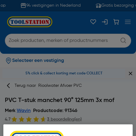
op
94 vestigingen in Nederland
Gratis bezorging 
Selecteer een vestiging
5% click & collect korting met code COLLECT
Terug naar
Rioolwater Afvoer PVC
PVC T-stuk manchet 90° 125mm 3x mof
Merk
Wavin
Productcode: 91346
4.7
3 beoordeling(en)