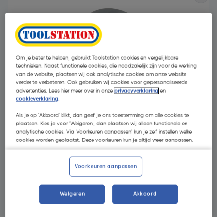
Om je beter te helpen, gebruikt Toolstation cookies en vergelijkbare
technieken. Naast functionele cookies, die noodzakelijk zijn voor de werking
van de website, plaatsen wij ook analytische cookies om onze website
verder te verbeteren. Ook gebruiken wij cookies voor gepersonaliseerde
advertenties. Lees hier meer over in onze
privacyverklaring
en
cookieverklaring
.
Als je op 'Akkoord' klikt, dan geef je ons toestemming om alle cookies te
plaatsen. Kies je voor 'Weigeren', dan plaatsen wij alleen functionele en
analytische cookies. Via 'Voorkeuren aanpassen' kun je zelf instellen welke
cookies worden geplaatst. Deze voorkeuren kun je altijd weer aanpassen.
€ 3,02
| Excl. btw € 2,50
Voorkeuren aanpassen
Kies productvariant
(11)
Weigeren
Akkoord