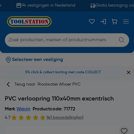
94 vestigingen in Nederland
Gratis bezorging van
Selecteer een vestiging
5% click & collect korting met code COLLECT
Terug naar
Rioolwater Afvoer PVC
PVC verloopring 110x40mm excentrisch
Merk
Wavin
Productcode: 71772
4.7
141 beoordeling(en)