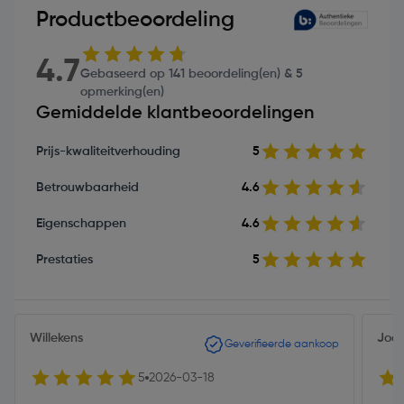
Productbeoordeling
4.7
Gebaseerd op 141 beoordeling(en) & 5
opmerking(en)
Gemiddelde klantbeoordelingen
Prijs-kwaliteitverhouding
5
Betrouwbaarheid
4.6
Eigenschappen
4.6
Prestaties
5
Willekens
Joos
Geverifieerde aankoop
5
2026-03-18