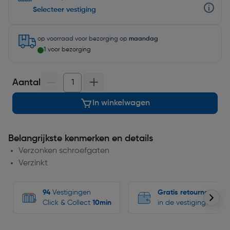
Selecteer vestiging
op voorraad
voor bezorging op
maandag
1
voor bezorging
Aantal
In winkelwagen
Belangrijkste kenmerken en details
Verzonken schroefgaten
Verzinkt
94
Vestigingen
Gratis retourneren
Click & Collect
10min
in de vestigingen