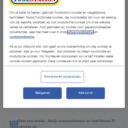
Om je beter te helpen, gebruikt Toolstation cookies en vergelijkbare
technieken. Naast functionele cookies, die noodzakelijk zijn voor de werking
van de website, plaatsen wij ook analytische cookies om onze website
verder te verbeteren. Ook gebruiken wij cookies voor gepersonaliseerde
advertenties. Lees hier meer over in onze
privacyverklaring
en
cookieverklaring
.
Als je op 'Akkoord' klikt, dan geef je ons toestemming om alle cookies te
- 46 %
plaatsen. Kies je voor 'Weigeren', dan plaatsen wij alleen functionele en
analytische cookies. Via 'Voorkeuren aanpassen' kun je zelf instellen welke
cookies worden geplaatst. Deze voorkeuren kun je altijd weer aanpassen.
Voorkeuren aanpassen
€ 1,45
Weigeren
Akkoord
€ 0,79
| Excl. btw € 0,65
Selecteer winkel - Bekijk voorraadniveaus en haal binnen 10
minuten op