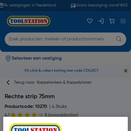
94 vestigingen in Nederland
Gratis bezorging vanaf €50
Selecteer een vestiging
5% click & collect korting met code COLLECT
Terug naar
Koppelankers & Koppelplaten
Rechte strip 75mm
Productcode: 10270
| 4 Stuks
4.1
8 beoordeling(en)