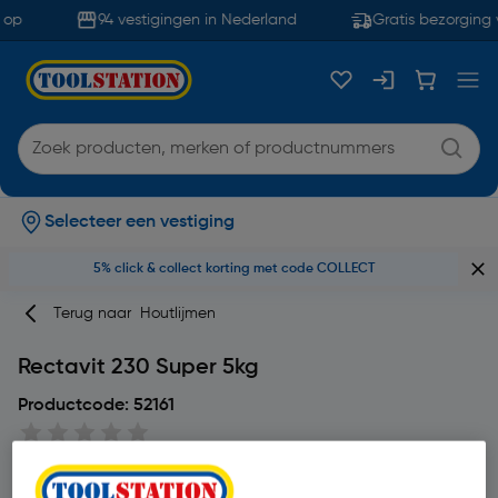
op
94 vestigingen in Nederland
Gratis bezorging 
Selecteer een vestiging
5% click & collect korting met code COLLECT
Terug naar
Houtlijmen
Rectavit 230 Super 5kg
Productcode: 52161