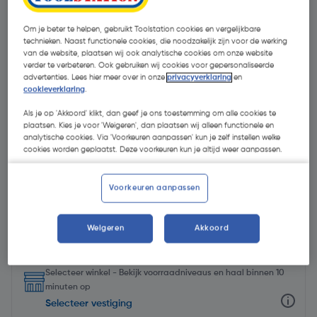
Om je beter te helpen, gebruikt Toolstation cookies en vergelijkbare
technieken. Naast functionele cookies, die noodzakelijk zijn voor de werking
van de website, plaatsen wij ook analytische cookies om onze website
verder te verbeteren. Ook gebruiken wij cookies voor gepersonaliseerde
advertenties. Lees hier meer over in onze
privacyverklaring
en
cookieverklaring
.
Als je op 'Akkoord' klikt, dan geef je ons toestemming om alle cookies te
plaatsen. Kies je voor 'Weigeren', dan plaatsen wij alleen functionele en
analytische cookies. Via 'Voorkeuren aanpassen' kun je zelf instellen welke
cookies worden geplaatst. Deze voorkeuren kun je altijd weer aanpassen.
Voorkeuren aanpassen
€ 51,95
| Excl. btw € 42,93
Weigeren
Akkoord
Selecteer winkel - Bekijk voorraadniveaus en haal binnen 10
minuten op
Selecteer vestiging