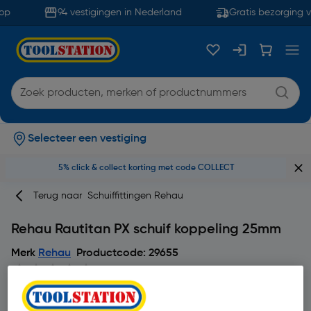
op
94 vestigingen in Nederland
Gratis bezorging v
Selecteer een vestiging
5% click & collect korting met code COLLECT
Terug naar
Schuiffittingen Rehau
Rehau Rautitan PX schuif koppeling 25mm
Merk
Rehau
Productcode: 29655