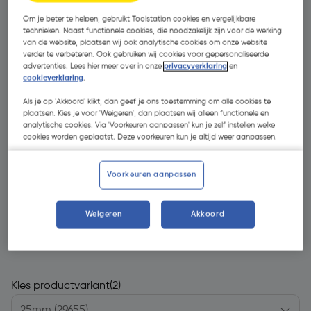
Om je beter te helpen, gebruikt Toolstation cookies en vergelijkbare
technieken. Naast functionele cookies, die noodzakelijk zijn voor de werking
van de website, plaatsen wij ook analytische cookies om onze website
verder te verbeteren. Ook gebruiken wij cookies voor gepersonaliseerde
advertenties. Lees hier meer over in onze
privacyverklaring
en
cookieverklaring
.
Als je op 'Akkoord' klikt, dan geef je ons toestemming om alle cookies te
- 41 %
plaatsen. Kies je voor 'Weigeren', dan plaatsen wij alleen functionele en
analytische cookies. Via 'Voorkeuren aanpassen' kun je zelf instellen welke
cookies worden geplaatst. Deze voorkeuren kun je altijd weer aanpassen.
Voorkeuren aanpassen
€ 9,43
Weigeren
Akkoord
€ 5,56
| Excl. btw € 4,59
Kies productvariant
(2)