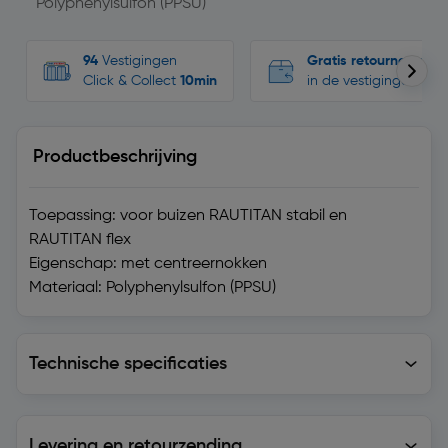
Polyphenylsulfon (PPSU)
94
Vestigingen
Gratis retourneren
Click & Collect
10min
in de vestigingen
Productbeschrijving
Toepassing: voor buizen RAUTITAN stabil en
RAUTITAN flex
Eigenschap: met centreernokken
Materiaal: Polyphenylsulfon (PPSU)
Technische specificaties
Technische specificaties
Levering en retourzending
Levering en retourzending