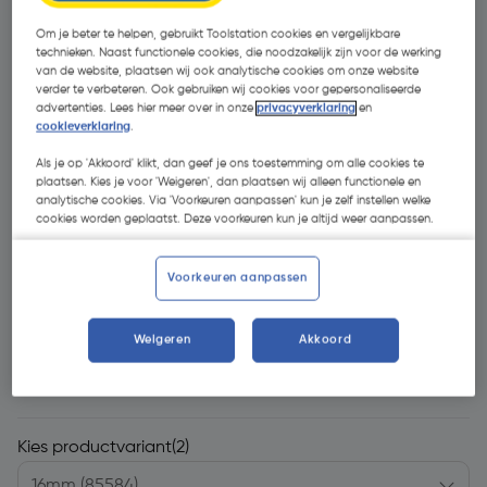
Om je beter te helpen, gebruikt Toolstation cookies en vergelijkbare
technieken. Naast functionele cookies, die noodzakelijk zijn voor de werking
van de website, plaatsen wij ook analytische cookies om onze website
verder te verbeteren. Ook gebruiken wij cookies voor gepersonaliseerde
advertenties. Lees hier meer over in onze
privacyverklaring
en
cookieverklaring
.
Als je op 'Akkoord' klikt, dan geef je ons toestemming om alle cookies te
- 37 %
plaatsen. Kies je voor 'Weigeren', dan plaatsen wij alleen functionele en
analytische cookies. Via 'Voorkeuren aanpassen' kun je zelf instellen welke
cookies worden geplaatst. Deze voorkeuren kun je altijd weer aanpassen.
Voorkeuren aanpassen
€ 7,29
Weigeren
Akkoord
€ 4,59
| Excl. btw € 3,79
Kies productvariant
(2)