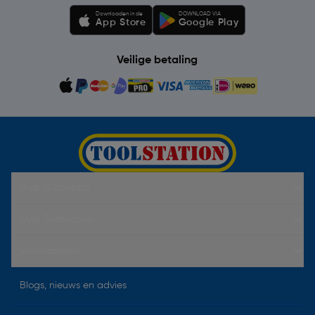
Downloaden in de
DOWNLOAD VIA
App Store
Google Play
Veilige betaling
Hulp & Contact
Over Toolstation
Voorwaarden
Blogs, nieuws en advies