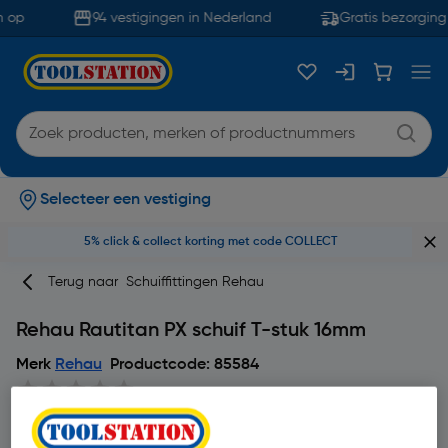
 op
94 vestigingen in Nederland
Gratis bezorging 
Selecteer een vestiging
5% click & collect korting met code COLLECT
Terug naar
Schuiffittingen Rehau
Rehau Rautitan PX schuif T-stuk 16mm
Merk
Rehau
Productcode: 85584