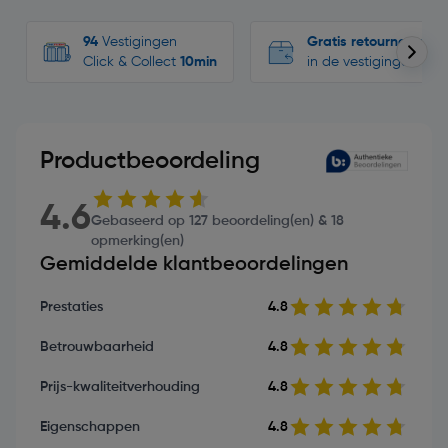
94
Vestigingen
Gratis retourneren
Click & Collect
10min
in de vestigingen
Productbeoordeling
4.6
Gebaseerd op 127 beoordeling(en) & 18
opmerking(en)
Gemiddelde klantbeoordelingen
Prestaties
4.8
Betrouwbaarheid
4.8
Prijs-kwaliteitverhouding
4.8
Eigenschappen
4.8