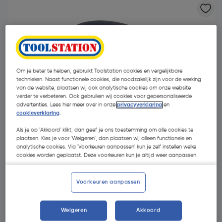
Om je beter te helpen, gebruikt Toolstation cookies en vergelijkbare
technieken. Naast functionele cookies, die noodzakelijk zijn voor de werking
van de website, plaatsen wij ook analytische cookies om onze website
verder te verbeteren. Ook gebruiken wij cookies voor gepersonaliseerde
advertenties. Lees hier meer over in onze
privacyverklaring
en
cookieverklaring
.
Als je op 'Akkoord' klikt, dan geef je ons toestemming om alle cookies te
plaatsen. Kies je voor 'Weigeren', dan plaatsen wij alleen functionele en
analytische cookies. Via 'Voorkeuren aanpassen' kun je zelf instellen welke
cookies worden geplaatst. Deze voorkeuren kun je altijd weer aanpassen.
€ 11,50
| Excl. btw € 9,50
Voorkeuren aanpassen
Kies productvariant
(11)
Weigeren
Akkoord