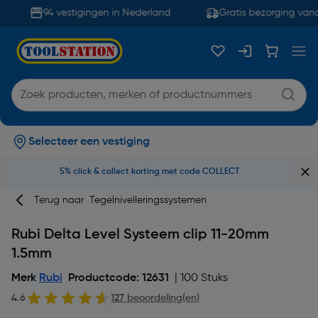
94 vestigingen in Nederland
Gratis bezorging vana
Selecteer een vestiging
5% click & collect korting met code COLLECT
Terug naar
Tegelnivelleringssystemen
Rubi Delta Level Systeem clip 11-20mm
1.5mm
Merk
Rubi
Productcode: 12631
| 100 Stuks
4.6
127 beoordeling(en)