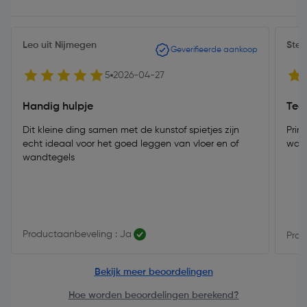
Leo uit Nijmegen
Ste
Geverifieerde aankoop
5
2026-04-27
Handig hulpje
Teg
Dit kleine ding samen met de kunstof spietjes zijn
Prima t
echt ideaal voor het goed leggen van vloer en of
wan
wandtegels
Productaanbeveling : Ja
Prod
Bekijk meer beoordelingen
Hoe worden beoordelingen berekend?