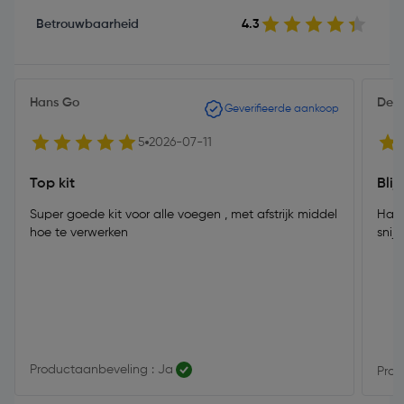
Betrouwbaarheid
4.3
Hans Go
Dee
Geverifieerde aankoop
5
2026-07-11
Top kit
Blij
Super goede kit voor alle voegen , met afstrijk middel
Hard
hoe te verwerken
snij
Productaanbeveling : Ja
Prod