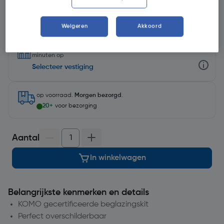
Weigeren
Akkoord
Selecteer winkel - Bekijk voorraadniveaus en haal binnen 10
minuten op
Selecteer vestiging
op voorraad.
Morgen bezorgd
.
20+
voor bezorging
Aantal
In winkelwagen
Belangrijkste kenmerken en details
KOMO gecertificeerde beglazingskit
Perfect overschilderbaar