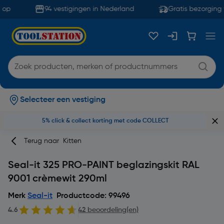
op
94 vestigingen in Nederland
Gratis bezorging 
Selecteer een vestiging
5% click & collect korting met code COLLECT
Terug naar
Kitten
Seal-it 325 PRO-PAINT beglazingskit RAL
9001 crèmewit 290ml
Merk
Seal-it
Productcode: 99496
4.6
42 beoordeling(en)