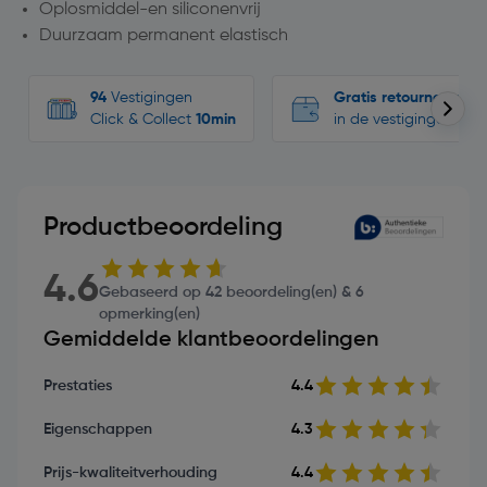
Oplosmiddel-en siliconenvrij
Duurzaam permanent elastisch
94
Vestigingen
Gratis retourneren
Click & Collect
10min
in de vestigingen
Productbeoordeling
4.6
Gebaseerd op 42 beoordeling(en) & 6
opmerking(en)
Gemiddelde klantbeoordelingen
Prestaties
4.4
Eigenschappen
4.3
Prijs-kwaliteitverhouding
4.4