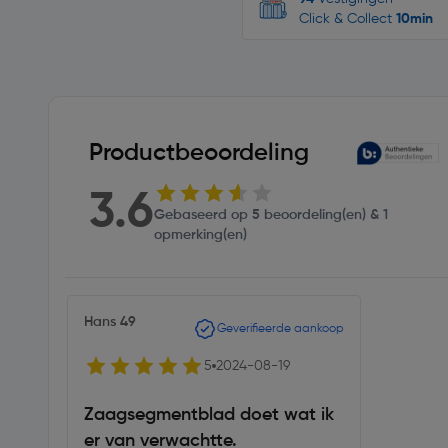
Click & Collect
10min
Productbeoordeling
3.6
Gebaseerd op 5 beoordeling(en) & 1
opmerking(en)
Hans 49
Geverifieerde aankoop
5
2024-08-19
Zaagsegmentblad doet wat ik
er van verwachtte.