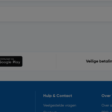
OWNLOAD VIA
Veilige betali
Google Play
Hulp & Contact
Over 
Veelgestelde vragen
Over 