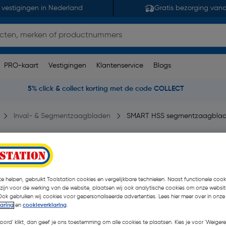
 vestigingen in Nederland
Gratis bezorging van
PRO-kaart
Vestigingen
Klantenservice
Blogs
5% click & collect korting met de code COLLECT
Inval- & Segmentzaagbladen
SMART HSS segmentzaagbla
m
 opmerking(en)
| Stuk
€ 17,90
e helpen, gebruikt Toolstation cookies en vergelijkbare technieken. Naast functionele cooki
| Excl. btw € 14,
 zijn voor de werking van de website, plaatsen wij ook analytische cookies om onze websit
Ook gebruiken wij cookies voor gepersonaliseerde advertenties. Lees hier meer over in onze
laring
en
cookieverklaring
.
Selecteer winkel - Bekijk v
koord' klikt, dan geef je ons toestemming om alle cookies te plaatsen. Kies je voor 'Weigere