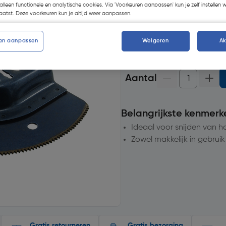
Selecteer vestiging
alleen functionele en analytische cookies. Via 'Voorkeuren aanpassen' kun je zelf instellen 
atst. Deze voorkeuren kun je altijd weer aanpassen.
op voorraad
voor bezorgi
en aanpassen
Weigeren
A
20+
voor bezorging
Aantal
Belangrijkste kenmerk
Ideaal voor snijden van h
Zowel makkelijk in gebruik
Gratis retourneren
Gratis bezorging