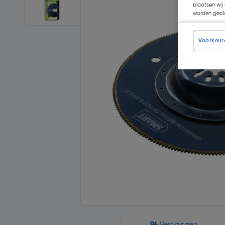
plaatsen wij 
worden gepla
Voorkeur
94
Vestigingen