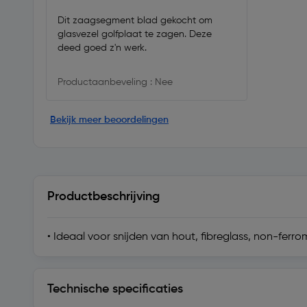
Dit zaagsegment blad gekocht om
glasvezel golfplaat te zagen. Deze
deed goed z'n werk.
Productaanbeveling : Nee
Bekijk meer beoordelingen
Productbeschrijving
• Ideaal voor snijden van hout, fibreglass, non-ferr
Technische specificaties
Technische specificaties