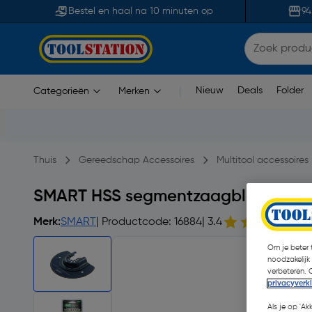
Bestel en haal na 10 minuten op
94
Nieuw
Deals
Folder
Categorieën
Merken
|
Thuis
Gereedschap Accessoires
Multitool accessoires
SMART HSS segmentzaagblad 90m
Merk:
SMART
| Productcode: 16884
| 3.4
5
Om je beter t
noodzakelijk
verbeteren. 
privacyverk
Als je op 'Ak