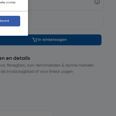
welke cookies
ng op
maandag
kkoord
In winkelwagen
en en details
out, fibreglass, non-ferrometalen & dunne metalen
 als invalzaagblad of voor liniear zagen