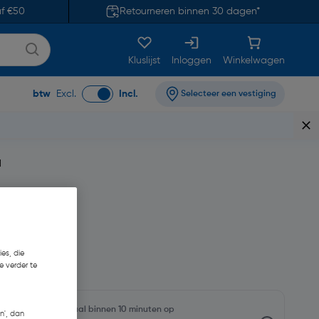
af €50
Retourneren binnen 30 dagen*
Kluslijst
Inloggen
Winkelwagen
btw
Excl.
Incl.
Selecteer een vestiging
d
es, die
79
e verder te
oorraadniveaus en haal binnen 10 minuten op
n', dan