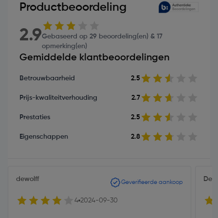
Productbeoordeling
2.9
Gebaseerd op 29 beoordeling(en) & 17
opmerking(en)
Gemiddelde klantbeoordelingen
Betrouwbaarheid
2.5
Prijs-kwaliteitverhouding
2.7
Prestaties
2.5
Eigenschappen
2.8
dewolff
Deq
Geverifieerde aankoop
4
2024-09-30