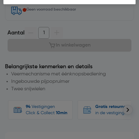
Geen voorraad beschikbaar
Aantal
In winkelwagen
Belangrijkste kenmerken en details
Veermechanisme met éénknopsbediening
Ingebouwde pijpopruimer
Twee snijwielen
94
Vestigingen
Gratis retourneren
Click & Collect
10min
in de vestigingen