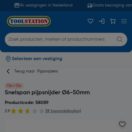
94 vestigingen in Nederland
Gratis bezorging vana
Selecteer een vestiging
Terug naar
Pijpsnijders
Op = Op
Snelspan pijpsnijder Ø6-50mm
Productcode: 58059
2.9
29 beoordeling(en)