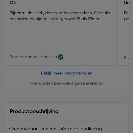
Ok
Uni
Pijpensnijder is ok, doet wat het moet doen. Gebruikt
Perf
om stalen cv pijp te snijden, zowel 15 als 22mm.
gesc
Productaanbeveling : Ja
Prod
Bekijk meer beoordelingen
Hoe worden beoordelingen berekend?
Productbeschrijving
• Veermechanisme met éénknopsbediening