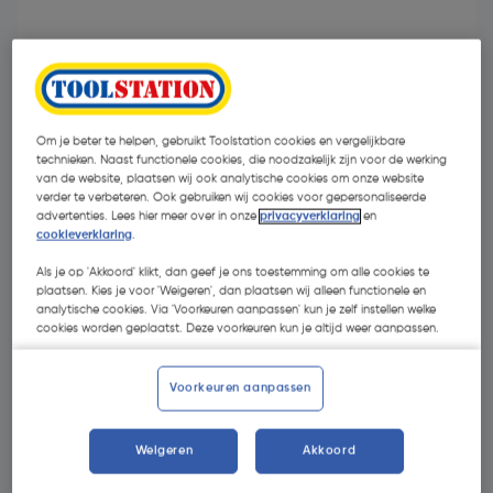
Om je beter te helpen, gebruikt Toolstation cookies en vergelijkbare
technieken. Naast functionele cookies, die noodzakelijk zijn voor de werking
van de website, plaatsen wij ook analytische cookies om onze website
verder te verbeteren. Ook gebruiken wij cookies voor gepersonaliseerde
advertenties. Lees hier meer over in onze
privacyverklaring
en
cookieverklaring
.
Als je op 'Akkoord' klikt, dan geef je ons toestemming om alle cookies te
plaatsen. Kies je voor 'Weigeren', dan plaatsen wij alleen functionele en
analytische cookies. Via 'Voorkeuren aanpassen' kun je zelf instellen welke
€ 9,31
cookies worden geplaatst. Deze voorkeuren kun je altijd weer aanpassen.
| Excl. btw € 7,69
Voorkeuren aanpassen
Selecteer winkel - Bekijk voorraadniveaus en haal binnen 10
minuten op
Weigeren
Akkoord
Selecteer vestiging