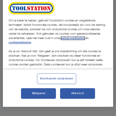
Om je beter te helpen, gebruikt Toolstation cookies en vergelijkbare
technieken. Naast functionele cookies, die noodzakelijk zijn voor de werking
van de website, plaatsen wij ook analytische cookies om onze website
verder te verbeteren. Ook gebruiken wij cookies voor gepersonaliseerde
advertenties. Lees hier meer over in onze
privacyverklaring
en
cookieverklaring
.
Als je op 'Akkoord' klikt, dan geef je ons toestemming om alle cookies te
plaatsen. Kies je voor 'Weigeren', dan plaatsen wij alleen functionele en
analytische cookies. Via 'Voorkeuren aanpassen' kun je zelf instellen welke
cookies worden geplaatst. Deze voorkeuren kun je altijd weer aanpassen.
€ 129,95
| Excl. btw € 107,40
Voorkeuren aanpassen
Weigeren
Akkoord
Kies productvariant
(15)