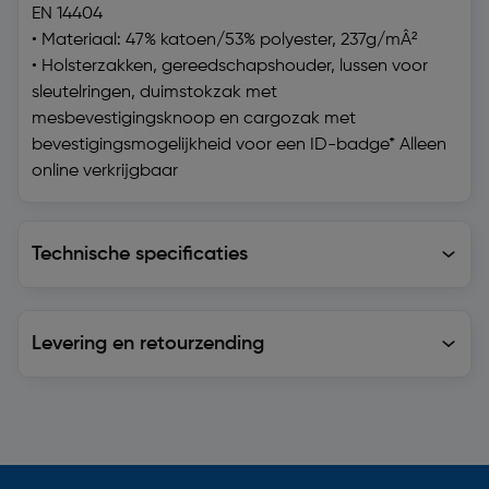
EN 14404
• Materiaal: 47% katoen/53% polyester, 237g/mÂ²
• Holsterzakken, gereedschapshouder, lussen voor
sleutelringen, duimstokzak met
mesbevestigingsknoop en cargozak met
bevestigingsmogelijkheid voor een ID-badge* Alleen
online verkrijgbaar
Technische specificaties
Technische specificaties
Levering en retourzending
Levering en retourzending
Soortgelijke artikelen