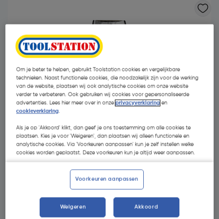
Om je beter te helpen, gebruikt Toolstation cookies en vergelijkbare
technieken. Naast functionele cookies, die noodzakelijk zijn voor de werking
van de website, plaatsen wij ook analytische cookies om onze website
verder te verbeteren. Ook gebruiken wij cookies voor gepersonaliseerde
- € 10,00
advertenties. Lees hier meer over in onze
privacyverklaring
en
cookieverklaring
.
Als je op 'Akkoord' klikt, dan geef je ons toestemming om alle cookies te
plaatsen. Kies je voor 'Weigeren', dan plaatsen wij alleen functionele en
analytische cookies. Via 'Voorkeuren aanpassen' kun je zelf instellen welke
cookies worden geplaatst. Deze voorkeuren kun je altijd weer aanpassen.
€ 129,95
Voorkeuren aanpassen
€ 119,95
| Excl. btw € 99,13
Weigeren
Akkoord
Kies productvariant
(6)