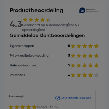
Productbeoordeling
4.3
Gebaseerd op 6 beoordeling(en) & 1
opmerking(en)
Gemiddelde klantbeoordelingen
Eigenschappen
5
Prijs-kwaliteitverhouding
5
Betrouwbaarheid
5
Prestaties
4
Janssenjb
Geverifieerde aankoop
5
2021-09-23