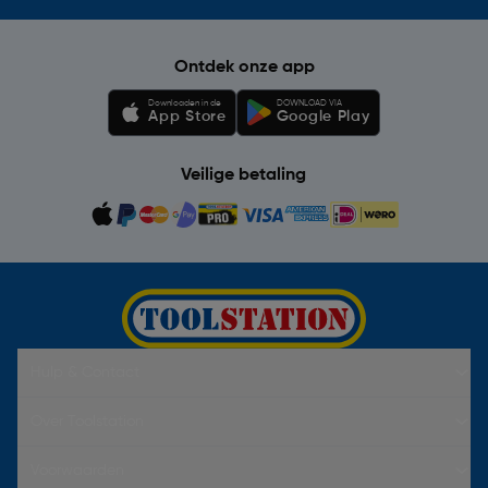
Ontdek onze app
Downloaden in de
DOWNLOAD VIA
App Store
Google Play
Veilige betaling
Hulp & Contact
Over Toolstation
Voorwaarden