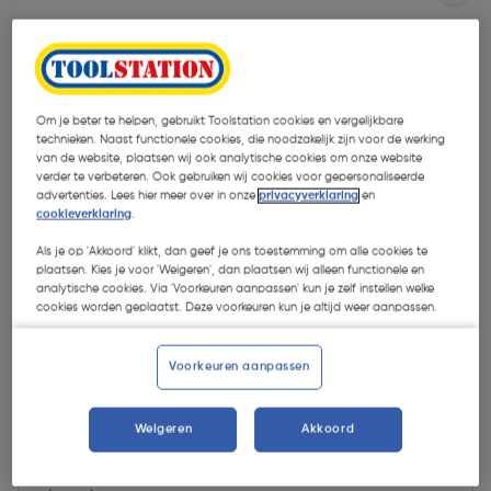
Om je beter te helpen, gebruikt Toolstation cookies en vergelijkbare
technieken. Naast functionele cookies, die noodzakelijk zijn voor de werking
van de website, plaatsen wij ook analytische cookies om onze website
verder te verbeteren. Ook gebruiken wij cookies voor gepersonaliseerde
- 58 %
advertenties. Lees hier meer over in onze
privacyverklaring
en
cookieverklaring
.
Als je op 'Akkoord' klikt, dan geef je ons toestemming om alle cookies te
plaatsen. Kies je voor 'Weigeren', dan plaatsen wij alleen functionele en
analytische cookies. Via 'Voorkeuren aanpassen' kun je zelf instellen welke
cookies worden geplaatst. Deze voorkeuren kun je altijd weer aanpassen.
€ 3,30
Voorkeuren aanpassen
€ 1,38
| Excl. btw € 1,14
Weigeren
Akkoord
Kies productvariant
(2)