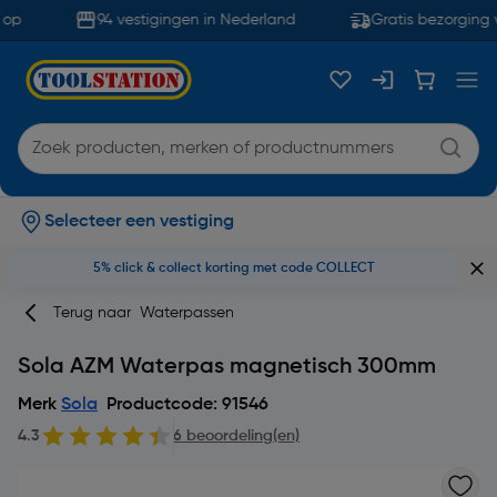
op
94 vestigingen in Nederland
Gratis bezorging v
Selecteer een vestiging
5% click & collect korting met code COLLECT
Terug naar
Waterpassen
Sola AZM Waterpas magnetisch 300mm
Merk
Sola
Productcode: 91546
4.3
6 beoordeling(en)