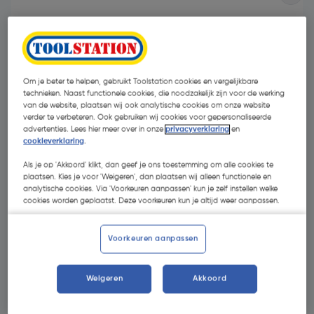
Om je beter te helpen, gebruikt Toolstation cookies en vergelijkbare
technieken. Naast functionele cookies, die noodzakelijk zijn voor de werking
van de website, plaatsen wij ook analytische cookies om onze website
verder te verbeteren. Ook gebruiken wij cookies voor gepersonaliseerde
advertenties. Lees hier meer over in onze
privacyverklaring
en
cookieverklaring
.
Als je op 'Akkoord' klikt, dan geef je ons toestemming om alle cookies te
plaatsen. Kies je voor 'Weigeren', dan plaatsen wij alleen functionele en
analytische cookies. Via 'Voorkeuren aanpassen' kun je zelf instellen welke
cookies worden geplaatst. Deze voorkeuren kun je altijd weer aanpassen.
€ 39,95
| Excl. btw € 33,02
Voorkeuren aanpassen
Kies productvariant
(4)
Weigeren
Akkoord