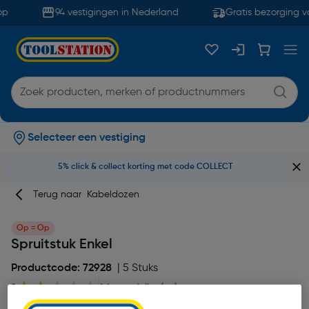
p
94 vestigingen in Nederland
Gratis bezorging va
Selecteer een vestiging
5% click & collect korting met code COLLECT
Terug naar
Kabeldozen
Op = Op
Spruitstuk Enkel
Productcode: 72928
| 5 Stuks
2
4 beoordeling(en)