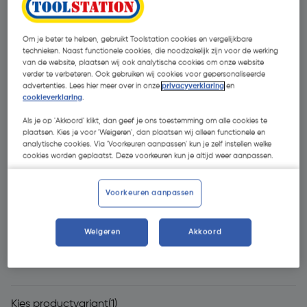
Om je beter te helpen, gebruikt Toolstation cookies en vergelijkbare
technieken. Naast functionele cookies, die noodzakelijk zijn voor de werking
van de website, plaatsen wij ook analytische cookies om onze website
verder te verbeteren. Ook gebruiken wij cookies voor gepersonaliseerde
advertenties. Lees hier meer over in onze
privacyverklaring
en
cookieverklaring
.
Als je op 'Akkoord' klikt, dan geef je ons toestemming om alle cookies te
- 37 %
plaatsen. Kies je voor 'Weigeren', dan plaatsen wij alleen functionele en
analytische cookies. Via 'Voorkeuren aanpassen' kun je zelf instellen welke
cookies worden geplaatst. Deze voorkeuren kun je altijd weer aanpassen.
Voorkeuren aanpassen
€ 0,90
Weigeren
Akkoord
€ 0,57
| Excl. btw € 0,47
Kies productvariant
(1)