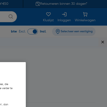
af €50
Retourneren binnen 30 dagen*
Kluslijst
Inloggen
Winkelwagen
btw
Excl.
Incl.
Selecteer een vestiging
es, die
e verder te
35
n', dan