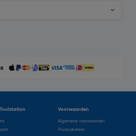
ng
Toolstation
Voorwaarden
ons
Algemene voorwaarden
aart
Privacybeleid