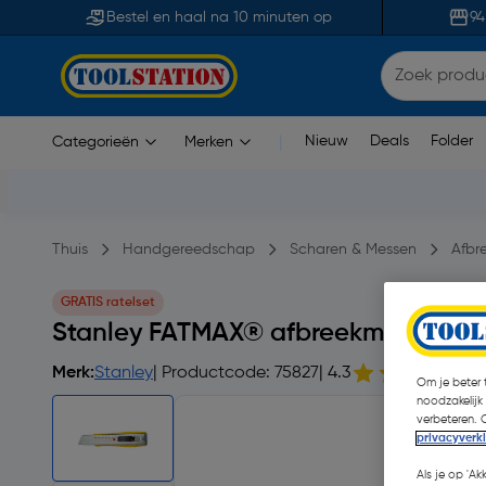
Bestel en haal na 10 minuten op
94
Nieuw
Deals
Folder
Categorieën
Merken
|
Thuis
Handgereedschap
Scharen & Messen
Afbr
GRATIS ratelset
Stanley FATMAX® afbreekmes meta
Merk:
Stanley
| Productcode: 75827
| 4.3
Om je beter t
noodzakelijk
verbeteren. 
privacyverk
Als je op 'Ak