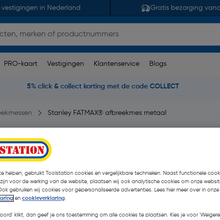
 vestigingen in Nederland
Gratis bezorging van
PRO-kaart
Vestigingen
Klantenservice
Blogs
5% click & collect korting met de code COLLECT
eekmessen
Stanley FATMAX® afbreekmes metaal
al 25mm
3 opmerking(en)
| Stuk
e helpen, gebruikt Toolstation cookies en vergelijkbare technieken. Naast functionele cooki
 zijn voor de werking van de website, plaatsen wij ook analytische cookies om onze websit
€ 16,15
| Excl. btw € 13,
Ook gebruiken wij cookies voor gepersonaliseerde advertenties. Lees hier meer over in onze
laring
en
cookieverklaring
.
koord' klikt, dan geef je ons toestemming om alle cookies te plaatsen. Kies je voor 'Weigere