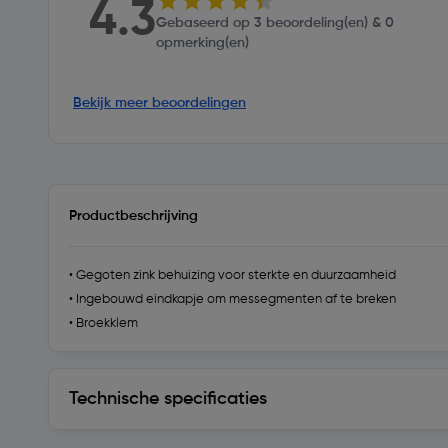
4.3
Gebaseerd op 3 beoordeling(en) & 0
opmerking(en)
Bekijk meer beoordelingen
Productbeschrijving
• Gegoten zink behuizing voor sterkte en duurzaamheid
• Ingebouwd eindkapje om messegmenten af te breken
• Broekklem
Technische specificaties
Technische specificaties