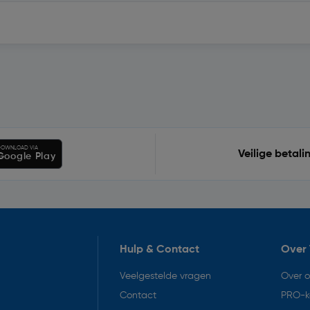
OWNLOAD VIA
Veilige betali
Google Play
Hulp & Contact
Over 
Veelgestelde vragen
Over 
Contact
PRO-k