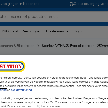
 vestigingen in Nederland
Gratis bezorging van
PRO-kaart
Vestigingen
Klantenservice
Blogs
tscharen & Blikscharen
Stanley FATMAX® Ergo blikschaar - 250m
250mm links
e helpen, gebruikt Toolstation cookies en vergelijkbare technieken. Naast functionele cooki
 zijn voor de werking van de website, plaatsen wij ook analytische cookies om onze websit
Ook gebruiken wij cookies voor gepersonaliseerde advertenties. Lees hier meer over in onze
€ 30,35
laring
en
cookieverklaring
.
| Excl. btw € 2
koord' klikt, dan geef je ons toestemming om alle cookies te plaatsen. Kies je voor 'Weigere
alleen functionele en analytische cookies. Via 'Voorkeuren aanpassen' kun je zelf instellen 
atst. Deze voorkeuren kun je altijd weer aanpassen.