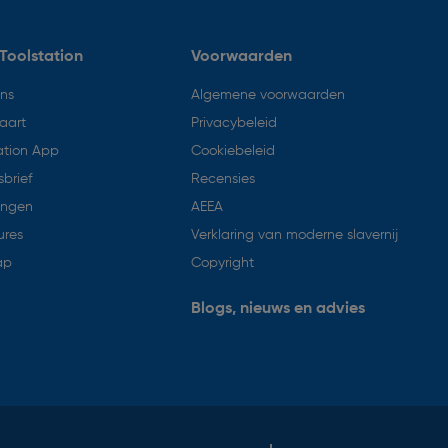
Toolstation
Voorwaarden
ons
Algemene voorwaarden
aart
Privacybeleid
ation App
Cookiebeleid
brief
Recensies
ingen
AEEA
ures
Verklaring van moderne slavernij
ap
Copyright
Blogs, nieuws en advies