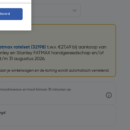
kkoord
atmax ratelset (32198)
t.w.v. €27,49 bij aankoop van
anley en Stanley FATMAX handgereedschap en/of
t/m 31 augustus 2026.
e aan je winkelwagen en de korting wordt automatisch verrekend.
oorraadniveaus en haal binnen 10 minuten op
rgd
.