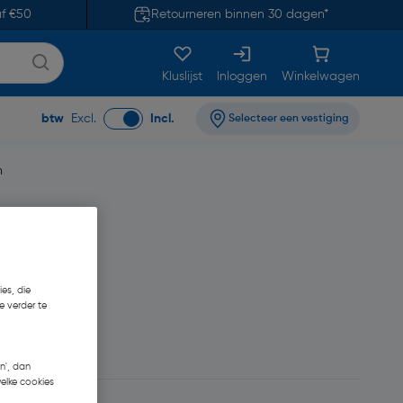
af €50
Retourneren binnen 30 dagen*
Kluslijst
Inloggen
Winkelwagen
btw
Excl.
Incl.
Selecteer een vestiging
m
es, die
e verder te
5,08
n', dan
welke cookies