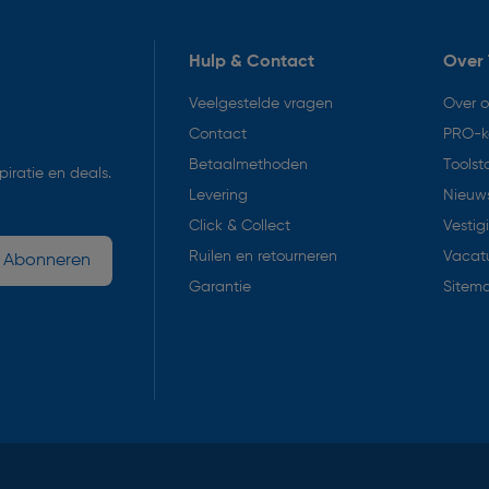
Hulp & Contact
Over 
Veelgestelde vragen
Over 
Contact
PRO-k
Betaalmethoden
Toolst
iratie en deals.
Levering
Nieuws
Click & Collect
Vestig
Ruilen en retourneren
Vacat
Abonneren
Garantie
Sitem