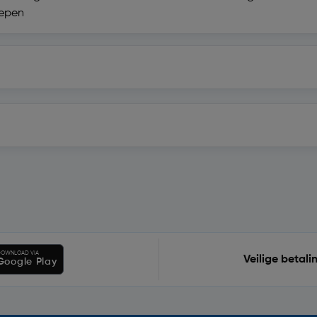
repen
OWNLOAD VIA
Veilige betali
Google Play