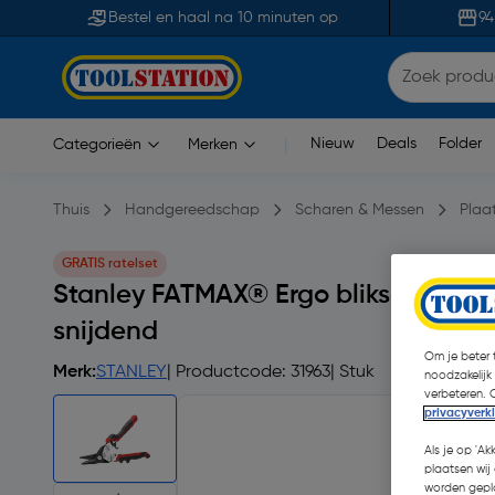
Bestel en haal na 10 minuten op
94
Nieuw
Deals
Folder
Categorieën
Merken
|
Thuis
Handgereedschap
Scharen & Messen
Plaa
GRATIS ratelset
Stanley FATMAX® Ergo blikschaar - 
snijdend
Om je beter t
Merk:
STANLEY
| Productcode: 31963
| Stuk
noodzakelijk
verbeteren. 
privacyverk
Als je op 'Ak
plaatsen wij 
worden gepla