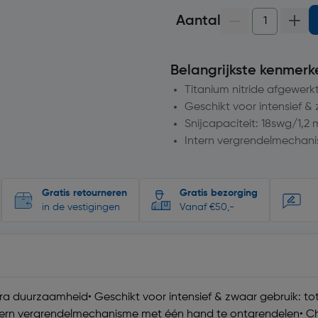
Aantal
Belangrijkste kenmerk
Titanium nitride afgewer
Geschikt voor intensief &
Snijcapaciteit: 18swg/1,2
Intern vergrendelmechan
Gratis retourneren
Gratis bezorging
in de vestigingen
Vanaf €50,-
ra duurzaamheid• Geschikt voor intensief & zwaar gebruik: tot
ntern vergrendelmechanisme met één hand te ontgrendelen• 