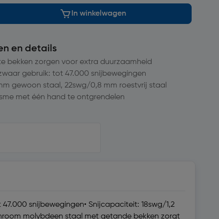
In winkelwagen
en en details
kte bekken zorgen voor extra duurzaamheid
 zwaar gebruik: tot 47.000 snijbewegingen
 mm gewoon staal, 22swg/0,8 mm roestvrij staal
isme met één hand te ontgrendelen
 47.000 snijbewegingen• Snijcapaciteit: 18swg/1,2
Chroom molybdeen staal met getande bekken zorgt