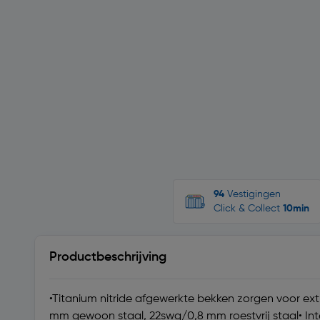
94
Vestigingen
Click & Collect
10min
Productbeschrijving
•Titanium nitride afgewerkte bekken zorgen voor ext
mm gewoon staal, 22swg/0,8 mm roestvrij staal• I