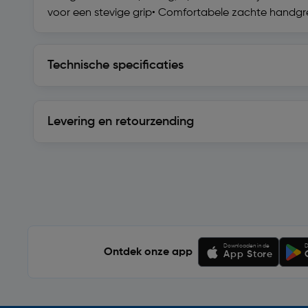
voor een stevige grip• Comfortabele zachte handg
Technische specificaties
Technische specificaties
Levering en retourzending
Levering en retourzending
Soortgelijke artikelen
Downloaden in de
D
Ontdek onze app
App Store