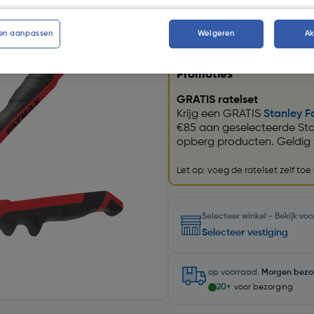
Kies productvariant
(1)
en aanpassen
Weigeren
A
Promoties
GRATIS ratelset
Krijg een GRATIS
Stanley F
€85 aan geselecteerde St
opberg producten. Geldig 
Let op: voeg de ratelset zelf to
Selecteer winkel - Bekijk v
Selecteer vestiging
op voorraad.
Morgen bezo
20+
voor bezorging