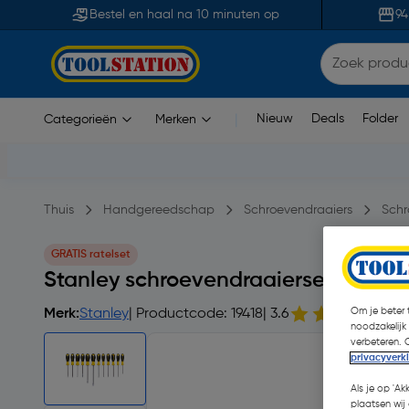
Bestel en haal na 10 minuten op
94
Nieuw
Deals
Folder
Categorieën
Merken
|
Thuis
Handgereedschap
Schroevendraaiers
Schr
GRATIS ratelset
Stanley schroevendraaierset 12-del
Om je beter t
Merk:
Stanley
| Productcode: 19418
| 3.6
9
noodzakelijk
verbeteren. 
privacyverk
Als je op 'Ak
plaatsen wij 