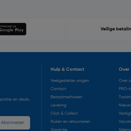
OWNLOAD VIA
Veilige betali
Google Play
Hulp & Contact
Over 
Veelgestelde vragen
Over 
Contact
PRO-k
Betaalmethoden
Toolst
iratie en deals.
Levering
Nieuws
Click & Collect
Vestig
Ruilen en retourneren
Vacat
Abonneren
Garantie
Sitem