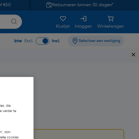
af €50
Retourneren binnen 30 dagen*
Kluslijst
Inloggen
Winkelwagen
btw
Excl.
Incl.
Selecteer een vestiging
es, die
e verder te
5,08
n', dan
welke cookies