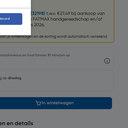
atmax ratelset (32198)
t.w.v. €27,49 bij aankoop van
kkoord
anley en Stanley FATMAX handgereedschap en/of
t/m 31 augustus 2026.
e aan je winkelwagen en de korting wordt automatisch verrekend.
oorraadniveaus en haal binnen 10 minuten op
ng op
dinsdag
In winkelwagen
en en details