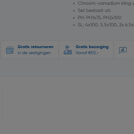
Chroom-vanadium kling vo
Set bestaat uit:
PH: PH1x75, PH2x100
SL: 4x100, 5.5x100, 2x 6.5x
Gratis retourneren
Gratis bezorging
in de vestigingen
Vanaf €50,-