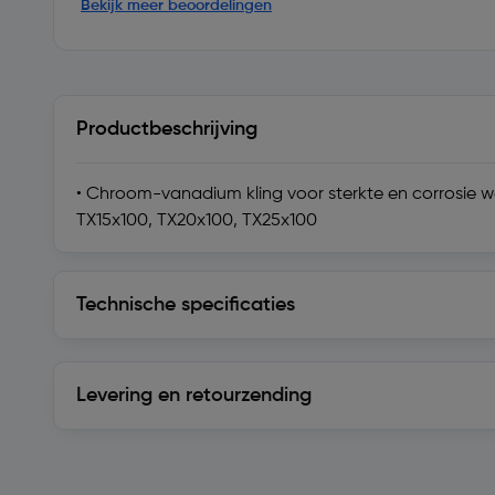
Bekijk meer beoordelingen
Productbeschrijving
• Chroom-vanadium kling voor sterkte en corrosie weer
TX15x100, TX20x100, TX25x100
Technische specificaties
Technische specificaties
Levering en retourzending
Levering en retourzending
Soortgelijke artikelen