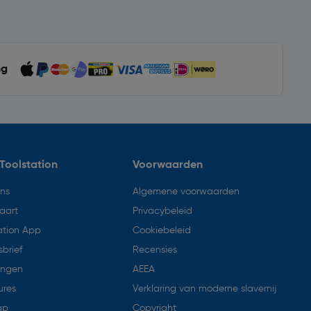
ng
Toolstation
Voorwaarden
ons
Algemene voorwaarden
aart
Privacybeleid
ation App
Cookiebeleid
brief
Recensies
ingen
AEEA
ures
Verklaring van moderne slavernij
ap
Copyright