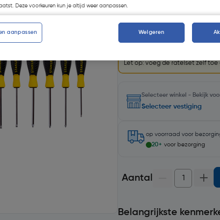
atst. Deze voorkeuren kun je altijd weer aanpassen.
GRATIS ratelset
Krijg een GRATIS
Stanley F
en aanpassen
Weigeren
A
€85 aan geselecteerde St
opberg producten. Geldig 
Let op: voeg de ratelset zelf to
Selecteer winkel - Bekijk v
Selecteer vestiging
op voorraad
voor bezorgi
20+
voor bezorging
Aantal
Belangrijkste kenmerk