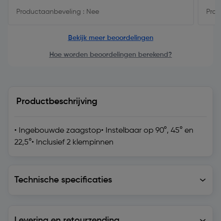
Productaanbeveling : Nee
Prod
Bekijk meer beoordelingen
Hoe worden beoordelingen berekend?
Productbeschrijving
• Ingebouwde zaagstop• Instelbaar op 90°, 45° en
22,5°• Inclusief 2 klempinnen
Technische specificaties
Technische specificaties
Levering en retourzending
Levering en retourzending