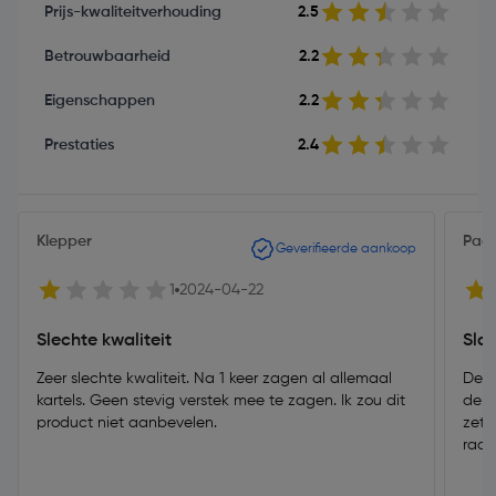
Prijs-kwaliteitverhouding
2.5
Betrouwbaarheid
2.2
Eigenschappen
2.2
Prestaties
2.4
Klepper
Pac
Geverifieerde aankoop
1
2024-04-22
Slechte kwaliteit
Sla
Zeer slechte kwaliteit. Na 1 keer zagen al allemaal
De d
kartels. Geen stevig verstek mee te zagen. Ik zou dit
de b
product niet aanbevelen.
zett
raad