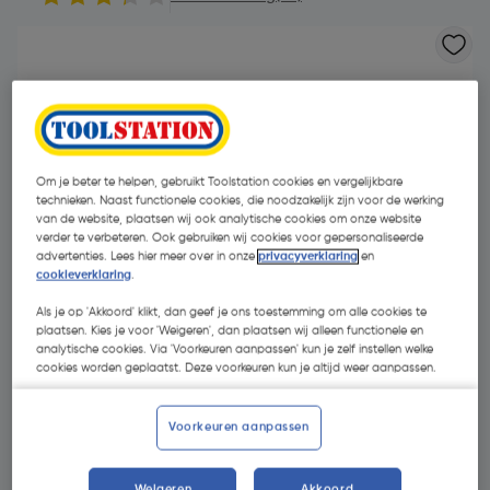
Om je beter te helpen, gebruikt Toolstation cookies en vergelijkbare
technieken. Naast functionele cookies, die noodzakelijk zijn voor de werking
van de website, plaatsen wij ook analytische cookies om onze website
verder te verbeteren. Ook gebruiken wij cookies voor gepersonaliseerde
advertenties. Lees hier meer over in onze
privacyverklaring
en
cookieverklaring
.
Als je op 'Akkoord' klikt, dan geef je ons toestemming om alle cookies te
plaatsen. Kies je voor 'Weigeren', dan plaatsen wij alleen functionele en
analytische cookies. Via 'Voorkeuren aanpassen' kun je zelf instellen welke
cookies worden geplaatst. Deze voorkeuren kun je altijd weer aanpassen.
€ 22,25
| Excl. btw € 18,39
Voorkeuren aanpassen
Promoties
Weigeren
Akkoord