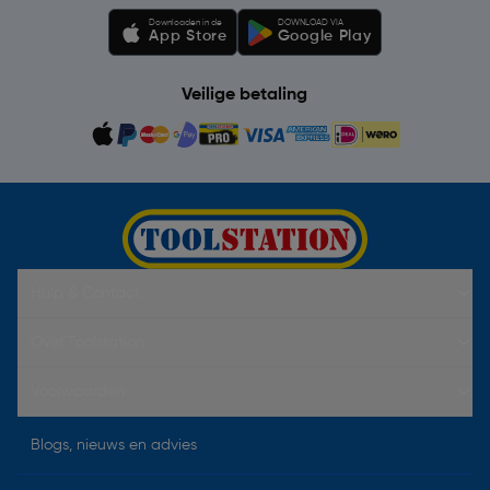
Downloaden in de
DOWNLOAD VIA
App Store
Google Play
Veilige betaling
Hulp & Contact
Over Toolstation
Voorwaarden
Blogs, nieuws en advies