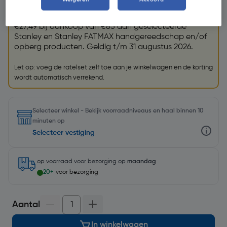
GRATIS ratelset
Krijg een GRATIS
Stanley Fatmax ratelset (32198)
t.w.v.
€27,49 bij aankoop van €85 aan geselecteerde
Stanley en Stanley FATMAX handgereedschap en/of
opberg producten. Geldig t/m 31 augustus 2026.
Let op: voeg de ratelset zelf toe aan je winkelwagen en de korting
wordt automatisch verrekend.
Selecteer winkel - Bekijk voorraadniveaus en haal binnen 10
minuten op
Selecteer vestiging
op voorraad
voor bezorging op
maandag
20+
voor bezorging
Aantal
In winkelwagen