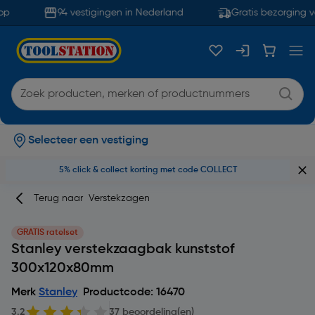
p
94 vestigingen in Nederland
Gratis bezorging va
Selecteer een vestiging
5% click & collect korting met code COLLECT
Terug naar
Verstekzagen
GRATIS ratelset
Stanley verstekzaagbak kunststof
300x120x80mm
Merk
Stanley
Productcode: 16470
3.2
37 beoordeling(en)