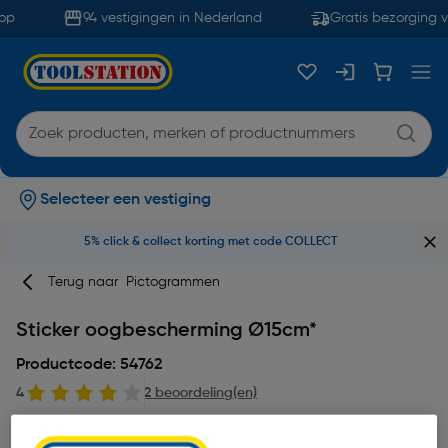
op
94 vestigingen in Nederland
Gratis bezorging v
Selecteer een vestiging
5% click & collect korting met code COLLECT
Terug naar
Pictogrammen
Sticker oogbescherming Ø15cm*
Productcode: 54762
4
2 beoordeling(en)