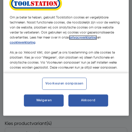
Om je beter te helpen, gebruikt Toolstation cookies en vergelijkbare
technieken. Naast functionele cookies, die noodzakelijk zijn voor de werking
van de website, plaatsen wij ook analytische cookies om onze website
verder te verbeteren. Ook gebruiken wij cookies voor gepersonaliseerde
advertenties. Lees hier meer over in onze
privacyverklaring
en
cookieverklaring
.
- 50 %
Als je op 'Akkoord' klikt, dan geef je ons toestemming om alle cookies te
plaatsen. Kies je voor 'Weigeren', dan plaatsen wij alleen functionele en
analytische cookies. Via 'Voorkeuren aanpassen' kun je zelf instellen welke
cookies worden geplaatst. Deze voorkeuren kun je altijd weer aanpassen.
Voorkeuren aanpassen
€ 2,54
Weigeren
Akkoord
€ 1,28
| Excl. btw € 1,06
Kies productvariant
(4)