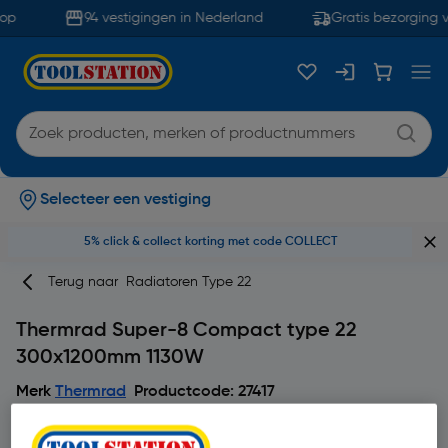
op
94 vestigingen in Nederland
Gratis bezorging v
Selecteer een vestiging
5% click & collect korting met code COLLECT
Terug naar
Radiatoren Type 22
Thermrad Super-8 Compact type 22
300x1200mm 1130W
Merk
Thermrad
Productcode: 27417