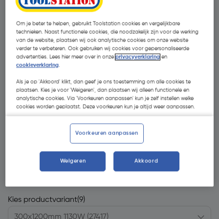
Om je beter te helpen, gebruikt Toolstation cookies en vergelijkbare
technieken. Naast functionele cookies, die noodzakelijk zijn voor de werking
van de website, plaatsen wij ook analytische cookies om onze website
verder te verbeteren. Ook gebruiken wij cookies voor gepersonaliseerde
advertenties. Lees hier meer over in onze
privacyverklaring
en
cookieverklaring
.
Als je op 'Akkoord' klikt, dan geef je ons toestemming om alle cookies te
plaatsen. Kies je voor 'Weigeren', dan plaatsen wij alleen functionele en
analytische cookies. Via 'Voorkeuren aanpassen' kun je zelf instellen welke
cookies worden geplaatst. Deze voorkeuren kun je altijd weer aanpassen.
Voorkeuren aanpassen
Weigeren
Akkoord
€ 177,48
| Excl. btw € 146,68
Kies productvariant
(9)