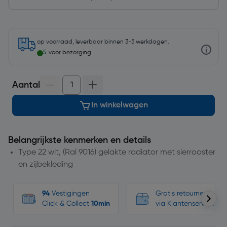
op voorraad, leverbaar binnen 3-5 werkdagen.
5
voor bezorging
Aantal
In winkelwagen
Belangrijkste kenmerken en details
Type 22 wit, (Ral 9016) gelakte radiator met sierrooster
en zijbekleding
94
Vestigingen
Gratis retourneren, n
Click & Collect
10min
via Klantenservice