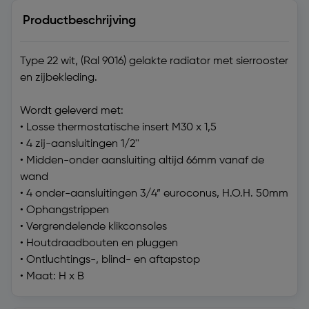
Productbeschrijving
Type 22 wit, (Ral 9016) gelakte radiator met sierrooster
en zijbekleding.
Wordt geleverd met:
• Losse thermostatische insert M30 x 1,5
• 4 zij-aansluitingen 1/2''
• Midden-onder aansluiting altijd 66mm vanaf de
wand
• 4 onder-aansluitingen 3/4” euroconus, H.O.H. 50mm
• Ophangstrippen
• Vergrendelende klikconsoles
• Houtdraadbouten en pluggen
• Ontluchtings-, blind- en aftapstop
• Maat: H x B