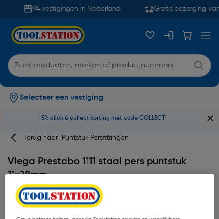
94 vestigingen in Nederland
Gratis bezorging van
Selecteer een vestiging
5% click & collect korting met code COLLECT
Terug naar
Puntstuk Persfittingen
Viega Prestabo 1111 staal pers puntstuk
1"x28mm
Merk
Viega
Productcode: 10581