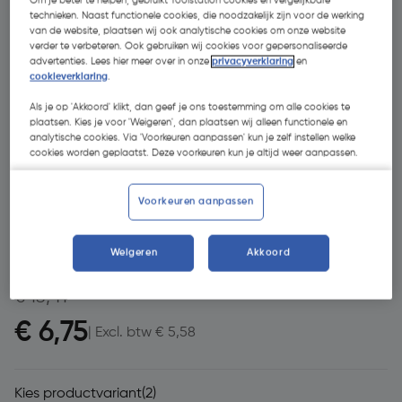
Om je beter te helpen, gebruikt Toolstation cookies en vergelijkbare
technieken. Naast functionele cookies, die noodzakelijk zijn voor de werking
van de website, plaatsen wij ook analytische cookies om onze website
verder te verbeteren. Ook gebruiken wij cookies voor gepersonaliseerde
advertenties. Lees hier meer over in onze
privacyverklaring
en
cookieverklaring
.
Als je op 'Akkoord' klikt, dan geef je ons toestemming om alle cookies te
plaatsen. Kies je voor 'Weigeren', dan plaatsen wij alleen functionele en
analytische cookies. Via 'Voorkeuren aanpassen' kun je zelf instellen welke
cookies worden geplaatst. Deze voorkeuren kun je altijd weer aanpassen.
- 50 %
Voorkeuren aanpassen
Weigeren
Akkoord
€ 13,41
€ 6,75
| Excl. btw € 5,58
Kies productvariant
(2)