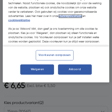
technieken. Naast functionele cookies, die noodzakelijk zijn voor de werking
van de website, plaatsen wij ook analytische cookies om onze website
verder te verbeteren. Ook gebruiken wij cookies voor gepersonaliseerde
advertenties. Lees hier meer over in onze
privacyverklaring
en
cookieverklaring
.
Als je op 'Akkoord' klikt, dan geef je ons toestemming om alle cookies te
plaatsen. Kies je voor 'Weigeren', dan plaatsen wij alleen functionele en
analytische cookies. Via 'Voorkeuren aanpassen' kun je zelf instellen welke
- 15 %
cookies worden geplaatst. Deze voorkeuren kun je altijd weer aanpassen.
Voorkeuren aanpassen
Weigeren
Akkoord
€ 7,86
€ 6,65
| Excl. btw € 5,50
Kies productvariant
(2)