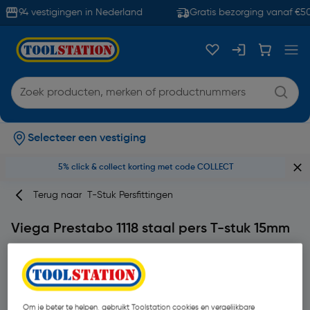
94 vestigingen in Nederland
Gratis bezorging vanaf €50
Selecteer een vestiging
5% click & collect korting met code COLLECT
Terug naar
T-Stuk Persfittingen
Viega Prestabo 1118 staal pers T-stuk 15mm
Merk
Viega
Productcode: 10567
Om je beter te helpen, gebruikt Toolstation cookies en vergelijkbare