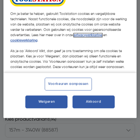
Om je beter te helpen, gebruikt Toolstation cookies en vergelijkbare
technieken. Naast functionele cookies, die noodzakelijk zijn voor de werking
van de website, plaatsen wij ook analytische cookies om onze website
verder te verbeteren. Ook gebruiken wij cookies voor gepersonaliseerde
advertenties. Lees hier meer over in onze
privacyverklaring
en
cookieverklaring
.
Als je op 'Akkoord' klikt, dan geef je ons toestemming om alle cookies te
plaatsen. Kies je voor 'Weigeren', dan plaatsen wij alleen functionele en
analytische cookies. Via 'Voorkeuren aanpassen' kun je zelf instellen welke
cookies worden geplaatst. Deze voorkeuren kun je altijd weer aanpassen.
Voorkeuren aanpassen
€ 279,95
| Excl. btw € 231,36
Weigeren
Akkoord
Kies productvariant
(14)