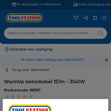
94 vestigingen in Nederland
Gratis bezorging van
Selecteer een vestiging
5% click & collect korting met code COLLECT
Terug naar
Betonkabel
WarmUp betonkabel 157m - 3140W
Productcode: 88587