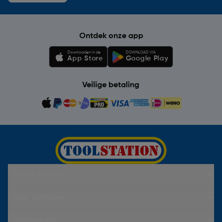
Ontdek onze app
Downloaden in de
DOWNLOAD VIA
App Store
Google Play
Veilige betaling
Hulp & Contact
Over Toolstation
Voorwaarden