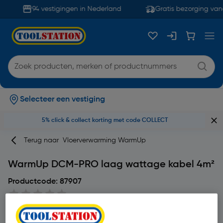
94 vestigingen in Nederland
Gratis bezorging vana
Selecteer een vestiging
5% click & collect korting met code COLLECT
Terug naar
Vloerverwarming WarmUp
WarmUp DCM-PRO laag wattage kabel 4m²
Productcode: 87907