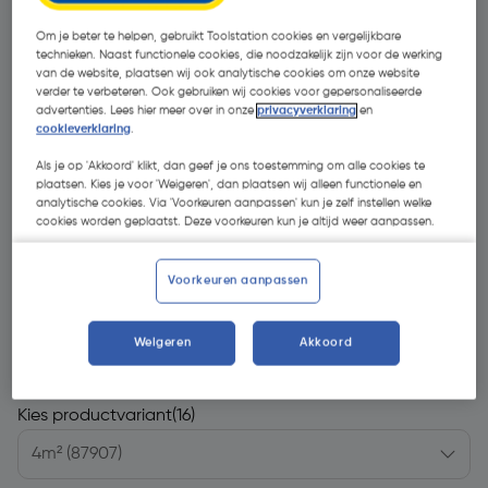
Om je beter te helpen, gebruikt Toolstation cookies en vergelijkbare
technieken. Naast functionele cookies, die noodzakelijk zijn voor de werking
van de website, plaatsen wij ook analytische cookies om onze website
verder te verbeteren. Ook gebruiken wij cookies voor gepersonaliseerde
advertenties. Lees hier meer over in onze
privacyverklaring
en
cookieverklaring
.
Als je op 'Akkoord' klikt, dan geef je ons toestemming om alle cookies te
plaatsen. Kies je voor 'Weigeren', dan plaatsen wij alleen functionele en
analytische cookies. Via 'Voorkeuren aanpassen' kun je zelf instellen welke
cookies worden geplaatst. Deze voorkeuren kun je altijd weer aanpassen.
Voorkeuren aanpassen
€ 186,59
| Excl. btw € 154,21
Weigeren
Akkoord
Kies productvariant
(16)