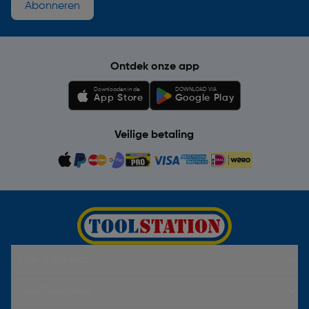
Abonneren
Ontdek onze app
Downloaden in de
DOWNLOAD VIA
App Store
Google Play
Veilige betaling
Hulp & Contact
Over Toolstation