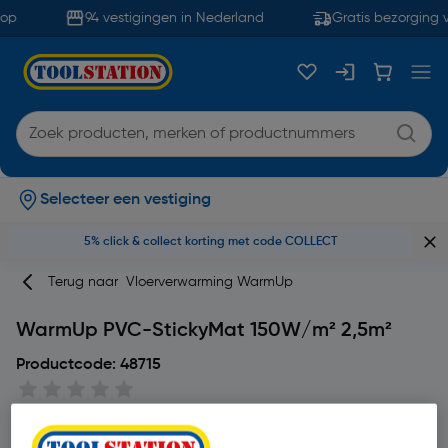
op
94 vestigingen in Nederland
Gratis bezorging v
Selecteer een vestiging
5% click & collect korting met code COLLECT
Terug naar
Vloerverwarming WarmUp
WarmUp PVC-StickyMat 150W/m² 2,5m²
Productcode: 48715