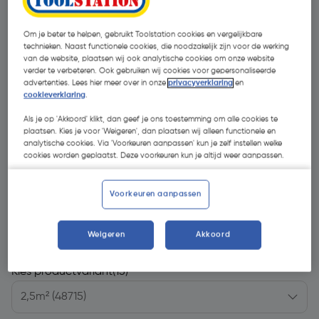
Om je beter te helpen, gebruikt Toolstation cookies en vergelijkbare
technieken. Naast functionele cookies, die noodzakelijk zijn voor de werking
van de website, plaatsen wij ook analytische cookies om onze website
verder te verbeteren. Ook gebruiken wij cookies voor gepersonaliseerde
advertenties. Lees hier meer over in onze
privacyverklaring
en
cookieverklaring
.
Als je op 'Akkoord' klikt, dan geef je ons toestemming om alle cookies te
plaatsen. Kies je voor 'Weigeren', dan plaatsen wij alleen functionele en
analytische cookies. Via 'Voorkeuren aanpassen' kun je zelf instellen welke
cookies worden geplaatst. Deze voorkeuren kun je altijd weer aanpassen.
Voorkeuren aanpassen
€ 129,12
| Excl. btw € 106,71
Weigeren
Akkoord
Kies productvariant
(15)