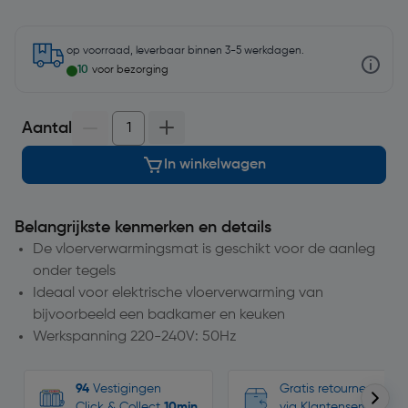
op voorraad, leverbaar binnen 3-5 werkdagen.
10
voor bezorging
Aantal
In winkelwagen
Belangrijkste kenmerken en details
De vloerverwarmingsmat is geschikt voor de aanleg
onder tegels
Ideaal voor elektrische vloerverwarming van
bijvoorbeeld een badkamer en keuken
Werkspanning 220-240V: 50Hz
94
Vestigingen
Gratis retourneren, n
Click & Collect
10min
via Klantenservice