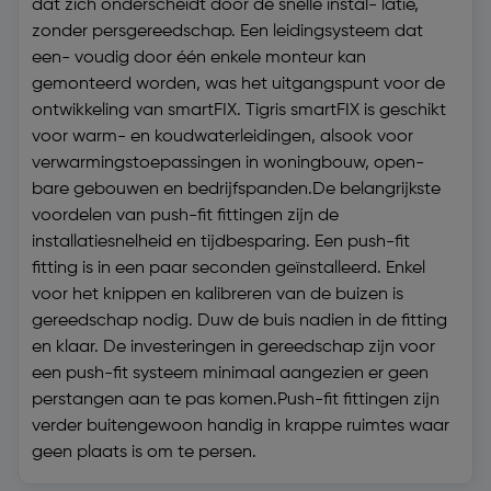
dat zich onderscheidt door de snelle instal- latie,
zonder persgereedschap. Een leidingsysteem dat
een- voudig door één enkele monteur kan
gemonteerd worden, was het uitgangspunt voor de
ontwikkeling van smartFIX. Tigris smartFIX is geschikt
voor warm- en koudwaterleidingen, alsook voor
verwarmingstoepassingen in woningbouw, open-
bare gebouwen en bedrijfspanden.De belangrijkste
voordelen van push-fit fittingen zijn de
installatiesnelheid en tijdbesparing. Een push-fit
fitting is in een paar seconden geïnstalleerd. Enkel
voor het knippen en kalibreren van de buizen is
gereedschap nodig. Duw de buis nadien in de fitting
en klaar. De investeringen in gereedschap zijn voor
een push-fit systeem minimaal aangezien er geen
perstangen aan te pas komen.Push-fit fittingen zijn
verder buitengewoon handig in krappe ruimtes waar
geen plaats is om te persen.