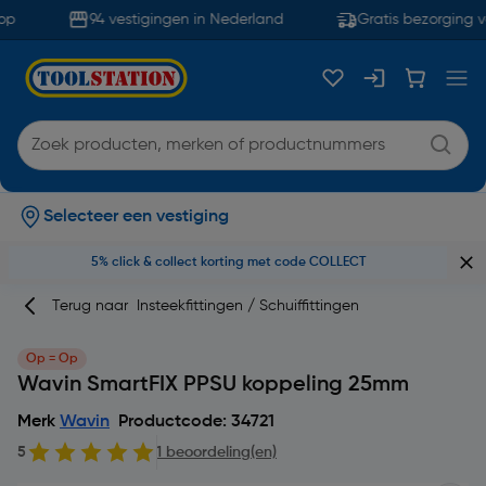
p
94 vestigingen in Nederland
Gratis bezorging v
Selecteer een vestiging
5% click & collect korting met code COLLECT
Terug naar
Insteekfittingen / Schuiffittingen
Op = Op
Wavin SmartFIX PPSU koppeling 25mm
Merk
Wavin
Productcode: 34721
5
1 beoordeling(en)