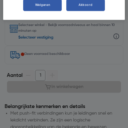
Weigeren
Akkoord
Selecteer winkel - Bekijk voorraadniveaus en haal binnen 10
minuten op
Selecteer vestiging
Geen voorraad beschikbaar
Aantal
In winkelwagen
Belangrijkste kenmerken en details
Met push-fit verbindingen kun je leidingen snel en
lekdicht verbinden. Ze zijn een logische
doorontwikkeling van de bekende en bewezen