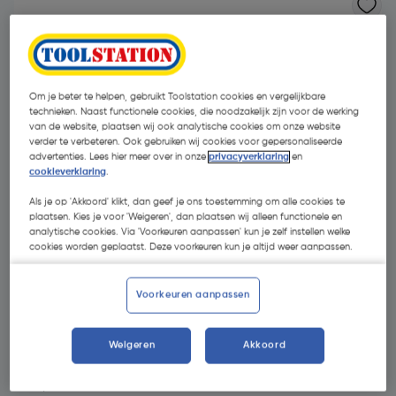
Om je beter te helpen, gebruikt Toolstation cookies en vergelijkbare
technieken. Naast functionele cookies, die noodzakelijk zijn voor de werking
van de website, plaatsen wij ook analytische cookies om onze website
verder te verbeteren. Ook gebruiken wij cookies voor gepersonaliseerde
advertenties. Lees hier meer over in onze
privacyverklaring
en
- 10 %
cookieverklaring
.
Als je op 'Akkoord' klikt, dan geef je ons toestemming om alle cookies te
plaatsen. Kies je voor 'Weigeren', dan plaatsen wij alleen functionele en
analytische cookies. Via 'Voorkeuren aanpassen' kun je zelf instellen welke
cookies worden geplaatst. Deze voorkeuren kun je altijd weer aanpassen.
€ 2,36
Voorkeuren aanpassen
€ 2,12
| Excl. btw € 1,75
Weigeren
Akkoord
Kies productvariant
(2)