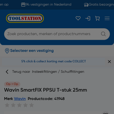
n op
94 vestigingen in Nederland
Gratis bezorgin
Selecteer een vestiging
5% click & collect korting met code COLLECT
Terug naar
Insteekfittingen / Schuiffittingen
Op = Op
Wavin SmartFIX PPSU T-stuk 25mm
Merk
Wavin
Productcode: 41948