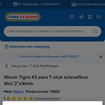
94 vestigingen in Nederland
Gratis bezorging va
Selecteer een vestiging
5% click & collect korting met code COLLECT
Terug naar
T-Stuk Persfittingen
Wavin Tigris K5 pers T-stuk schroefbus
16x1/2"x16mm
Merk
Wavin
Productcode: 15820
5
2 beoordeling(en)