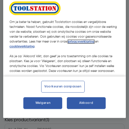
Om je beter te helpen, gebruikt Toolstation cookies en vergelijkbare
technieken. Naast functionele cookies, die noodzakelijk zijn voor de werking
van de website, plaatsen wij ook analytische cookies om onze website
verder te verbeteren. Ook gebruiken wij cookies voor gepersonaliseerde
advertenties. Lees hier meer over in onze
privacyverklaring
en
cookieverklaring
.
Als je op 'Akkoord' klikt, dan geef je ons toestemming om alle cookies te
plaatsen. Kies je voor 'Weigeren', dan plaatsen wij alleen functionele en
analytische cookies. Via 'Voorkeuren aanpassen' kun je zelf instellen welke
cookies worden geplaatst. Deze voorkeuren kun je altijd weer aanpassen.
Voorkeuren aanpassen
€ 9,77
| Excl. btw € 8,07
Weigeren
Akkoord
Kies productvariant
(1)