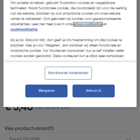
Om je beter te helpen, gebruikt Toolstation cookies en vergelijkbare
technieken. Naast functionele cookies, die noodzakelijk zijn voor de werking
van de website, plaatsen wij ook analytische cookies om onze website
verder te verbeteren. Ook gebruiken wij cookies voor gepersonaliseerde
advertenties. Lees hier meer over in onze
privacyverklaring
en
cookieverklaring
.
Als je op 'Akkoord' klikt, dan geef je ons toestemming om alle cookies te
plaatsen. Kies je voor 'Weigeren', dan plaatsen wij alleen functionele en
- 30 %
analytische cookies. Via 'Voorkeuren aanpassen' kun je zelf instellen welke
cookies worden geplaatst. Deze voorkeuren kun je altijd weer aanpassen.
Voorkeuren aanpassen
Weigeren
Akkoord
€ 4,86
€ 3,40
| Excl. btw € 2,81
Kies productvariant
(1)