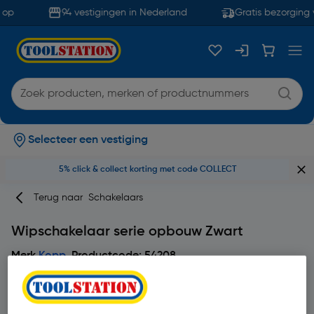
op
94 vestigingen in Nederland
Gratis bezorging 
Selecteer een vestiging
5% click & collect korting met code COLLECT
Terug naar
Schakelaars
Wipschakelaar serie opbouw Zwart
Merk
Kopp
Productcode: 54208