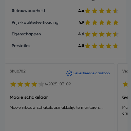
Betrouwbaarheid
4.6
Prijs-kwaliteitverhouding
4.9
Eigenschappen
4.6
Prestaties
4.8
Shub702
Vexi
Geverifieerde aankoop
4
2025-03-09
Mooie schakelaar
Gew
Mooie inbouw schakelaar,makkelijk te monteren.....
Mode
crem