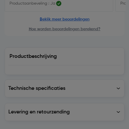
Productaanbeveling : Ja
Prod
Bekijk meer beoordelingen
Hoe worden beoordelingen berekend?
Productbeschrijving
Technische specificaties
Technische specificaties
Levering en retourzending
Levering en retourzending