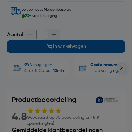
op voorraad.
Morgen bezorgd
.
20+
voor bezorging
Aantal
In winkelwagen
94
Vestigingen
Gratis retourneren
Click & Collect
10min
in de vestigingen
Productbeoordeling
4.8
Gebaseerd op 35 beoordeling(en) & 9
opmerking(en)
Gemiddelde klantbeoordelingen