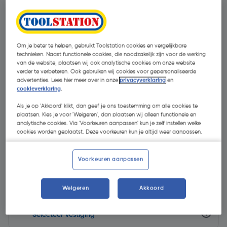
Om je beter te helpen, gebruikt Toolstation cookies en vergelijkbare
technieken. Naast functionele cookies, die noodzakelijk zijn voor de werking
van de website, plaatsen wij ook analytische cookies om onze website
verder te verbeteren. Ook gebruiken wij cookies voor gepersonaliseerde
advertenties. Lees hier meer over in onze
privacyverklaring
en
cookieverklaring
.
Als je op 'Akkoord' klikt, dan geef je ons toestemming om alle cookies te
plaatsen. Kies je voor 'Weigeren', dan plaatsen wij alleen functionele en
analytische cookies. Via 'Voorkeuren aanpassen' kun je zelf instellen welke
cookies worden geplaatst. Deze voorkeuren kun je altijd weer aanpassen.
€ 5,36
| Excl. btw € 4,43
Voorkeuren aanpassen
Weigeren
Akkoord
Selecteer winkel - Bekijk voorraadniveaus en haal binnen 10
minuten op
Selecteer vestiging