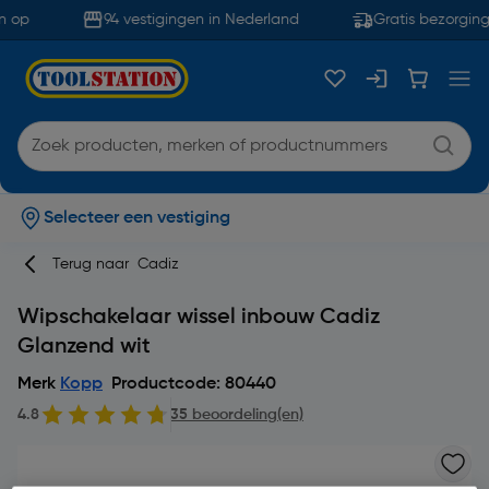
 op
94 vestigingen in Nederland
Gratis bezorging
Selecteer een vestiging
Terug naar
Cadiz
Wipschakelaar wissel inbouw Cadiz
Glanzend wit
Merk
Kopp
Productcode: 80440
4.8
35 beoordeling(en)