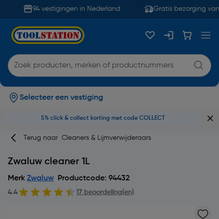
94 vestigingen in Nederland
Gratis bezorging van
Selecteer een vestiging
5% click & collect korting met code COLLECT
Terug naar
Cleaners & Lijmverwijderaars
Zwaluw cleaner 1L
Merk
Zwaluw
Productcode: 94432
4.4
17 beoordeling(en)