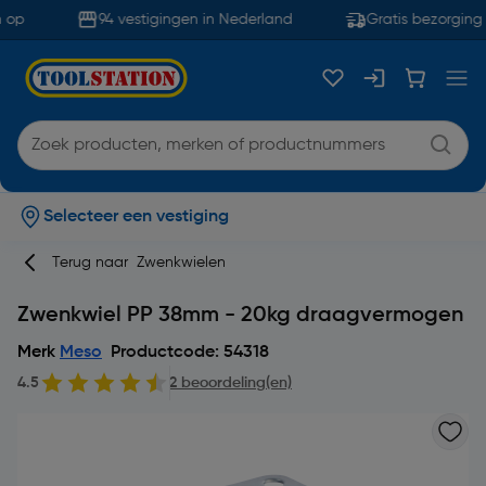
op
94 vestigingen in Nederland
Gratis bezorging 
Selecteer een vestiging
Terug naar
Zwenkwielen
Zwenkwiel PP 38mm - 20kg draagvermogen
Merk
Meso
Productcode: 54318
4.5
2 beoordeling(en)