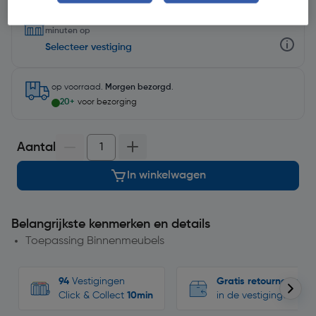
Selecteer winkel - Bekijk voorraadniveaus en haal binnen 10
minuten op
Selecteer vestiging
op voorraad.
Morgen bezorgd
.
20+
voor bezorging
Aantal
In winkelwagen
Belangrijkste kenmerken en details
Toepassing Binnenmeubels
94
Vestigingen
Gratis retourneren
Click & Collect
10min
in de vestigingen