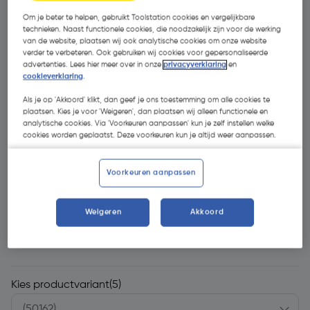
Om je beter te helpen, gebruikt Toolstation cookies en vergelijkbare
technieken. Naast functionele cookies, die noodzakelijk zijn voor de werking
van de website, plaatsen wij ook analytische cookies om onze website
verder te verbeteren. Ook gebruiken wij cookies voor gepersonaliseerde
advertenties. Lees hier meer over in onze
privacyverklaring
en
cookieverklaring
.
Als je op 'Akkoord' klikt, dan geef je ons toestemming om alle cookies te
- 10 %
plaatsen. Kies je voor 'Weigeren', dan plaatsen wij alleen functionele en
analytische cookies. Via 'Voorkeuren aanpassen' kun je zelf instellen welke
cookies worden geplaatst. Deze voorkeuren kun je altijd weer aanpassen.
Voorkeuren aanpassen
€ 5,99
Weigeren
Akkoord
€ 5,39
| Excl. btw € 4,45
Kies productvariant
(5)