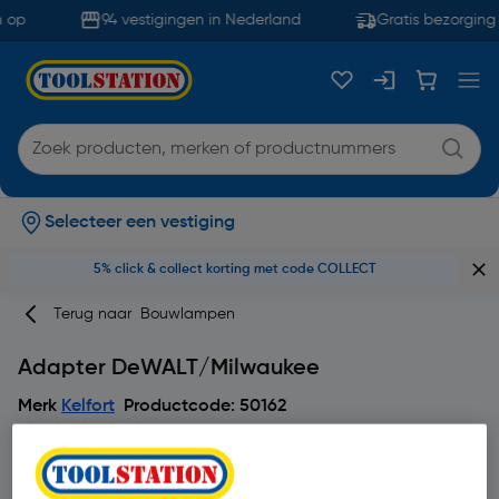
 op
94 vestigingen in Nederland
Gratis bezorging 
Selecteer een vestiging
5% click & collect korting met code COLLECT
Terug naar
Bouwlampen
Adapter DeWALT/Milwaukee
Merk
Kelfort
Productcode: 50162