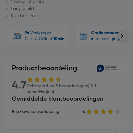
* Exclusief online
Langschild
Krukbediend
94
Vestigingen
Gratis retourneren
Click & Collect
10min
in de vestigingen
Productbeoordeling
4.7
Gebaseerd op 3 beoordeling(en) & 1
opmerking(en)
Gemiddelde klantbeoordelingen
Prijs-kwaliteitverhouding
4