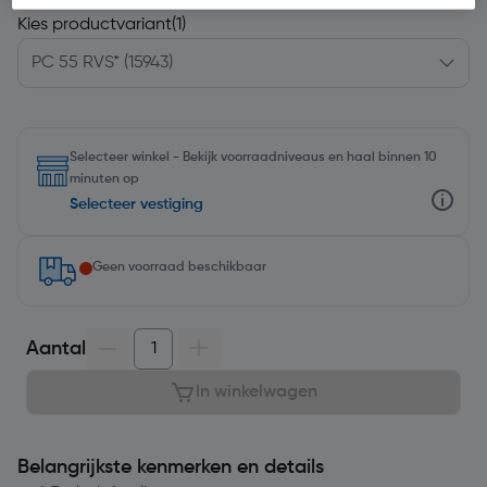
Kies productvariant
(1)
Selecteer winkel - Bekijk voorraadniveaus en haal binnen 10
minuten op
Selecteer vestiging
Geen voorraad beschikbaar
Aantal
In winkelwagen
Belangrijkste kenmerken en details