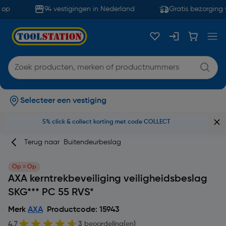
op
94 vestigingen in Nederland
Gratis bezorging v
Selecteer een vestiging
5% click & collect korting met code COLLECT
Terug naar
Buitendeurbeslag
Op = Op
AXA kerntrekbeveiliging veiligheidsbeslag
SKG*** PC 55 RVS*
Merk
AXA
Productcode: 15943
4.7
3 beoordeling(en)