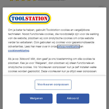
Om je beter te helpen, gebruikt Toolstation cookies en vergelijkbare
technieken. Naast functionele cookies, die noodzakelijk zijn voor de werking
van de website, plaatsen wij ook analytische cookies om onze website
verder te verbeteren. Ook gebruiken wij cookies voor gepersonaliseerde
advertenties. Lees hier meer over in onze
privacyverklaring
en
cookieverklaring
.
- 30 %
Als je op 'Akkoord' klikt, dan geef je ons toestemming om alle cookies te
plaatsen. Kies je voor 'Weigeren', dan plaatsen wij alleen functionele en
analytische cookies. Via 'Voorkeuren aanpassen' kun je zelf instellen welke
cookies worden geplaatst. Deze voorkeuren kun je altijd weer aanpassen.
Voorkeuren aanpassen
€ 26,30
€ 18,41
| Excl. btw € 15,21
Weigeren
Akkoord