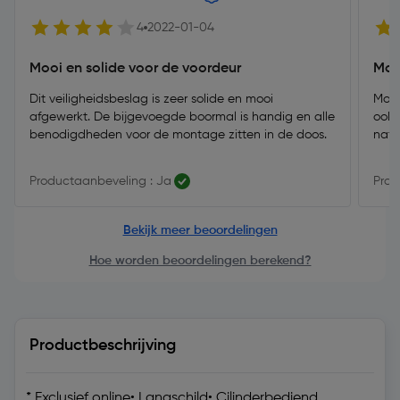
4
2022-01-04
Mooi en solide voor de voordeur
Mooi
Dit veiligheidsbeslag is zeer solide en mooi
Mooi
afgewerkt. De bijgevoegde boormal is handig en alle
ook 
benodigdheden voor de montage zitten in de doos.
natu
Productaanbeveling : Ja
Prod
Bekijk meer beoordelingen
Hoe worden beoordelingen berekend?
Productbeschrijving
* Exclusief online• Langschild• Cilinderbediend