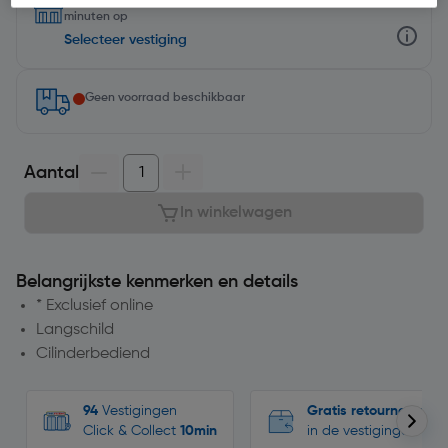
minuten op
Selecteer vestiging
Geen voorraad beschikbaar
Aantal
In winkelwagen
Belangrijkste kenmerken en details
* Exclusief online
Langschild
Cilinderbediend
94
Vestigingen
Gratis retourneren
Click & Collect
10min
in de vestigingen