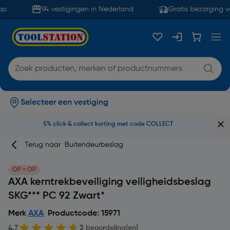
p
94 vestigingen in Nederland
Gratis bezorging v
Selecteer een vestiging
5% click & collect korting met code COLLECT
Terug naar
Buitendeurbeslag
OP = OP
AXA kerntrekbeveiliging veiligheidsbeslag
SKG*** PC 92 Zwart*
Merk
AXA
Productcode: 15971
4.7
3 beoordeling(en)