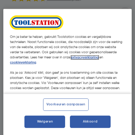
Om je beter te helpen, gebruikt Toolstation cookies en vergelijkbare
technieken. Naast functionele cookies, die noodzakelijk zijn voor de werking
van de website, plaatsen wij ook analytische cookies om onze website
verder te verbeteren. Ook gebruiken wij cookies voor gepersonaliseerde
advertenties. Lees hier meer over in onze
privacyverklaring
en
cookieverklaring
.
Als je op 'Akkoord' klikt, dan geef je ons toestemming om alle cookies te
plaatsen. Kies je voor 'Weigeren', dan plaatsen wij alleen functionele en
analytische cookies. Via 'Voorkeuren aanpassen' kun je zelf instellen welke
cookies worden geplaatst. Deze voorkeuren kun je altijd weer aanpassen.
Voorkeuren aanpassen
€ 58,47
| Excl. btw € 48,32
Weigeren
Akkoord
Selecteer winkel - Bekijk voorraadniveaus en haal binnen 10