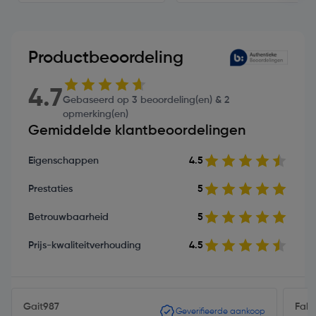
Productbeoordeling
4.7
Gebaseerd op 3 beoordeling(en) & 2
opmerking(en)
Gemiddelde klantbeoordelingen
Eigenschappen
4.5
Prestaties
5
Betrouwbaarheid
5
Prijs-kwaliteitverhouding
4.5
Gait987
Fab
Geverifieerde aankoop