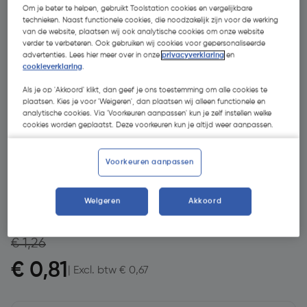
Om je beter te helpen, gebruikt Toolstation cookies en vergelijkbare
technieken. Naast functionele cookies, die noodzakelijk zijn voor de werking
van de website, plaatsen wij ook analytische cookies om onze website
verder te verbeteren. Ook gebruiken wij cookies voor gepersonaliseerde
advertenties. Lees hier meer over in onze
privacyverklaring
en
cookieverklaring
.
Als je op 'Akkoord' klikt, dan geef je ons toestemming om alle cookies te
plaatsen. Kies je voor 'Weigeren', dan plaatsen wij alleen functionele en
analytische cookies. Via 'Voorkeuren aanpassen' kun je zelf instellen welke
cookies worden geplaatst. Deze voorkeuren kun je altijd weer aanpassen.
- 36 %
Voorkeuren aanpassen
Weigeren
Akkoord
€ 1,26
€ 0,81
| Excl. btw € 0,67