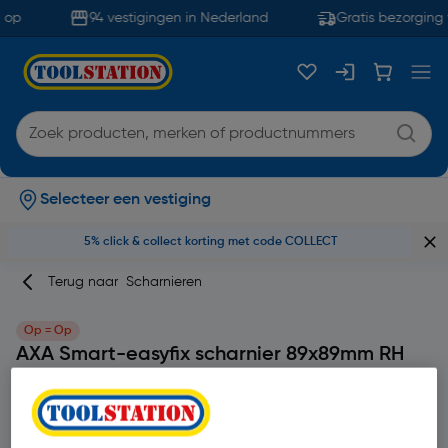
 op
94 vestigingen in Nederland
Gratis bezorging 
Selecteer een vestiging
5% click & collect korting met code COLLECT
Terug naar
Scharnieren
Op = Op
AXA Smart-easyfix scharnier 89x89mm RH
RVS
Merk
AXA
Productcode: 13256