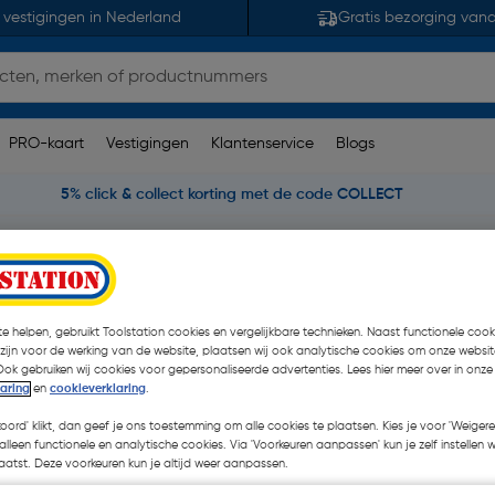
 vestigingen in Nederland
Gratis bezorging van
PRO-kaart
Vestigingen
Klantenservice
Blogs
5% click & collect korting met de code COLLECT
ters & Stelpennen
AXA telescopische uitzetter naar buitendraai
itendraaiend Staal-
e helpen, gebruikt Toolstation cookies en vergelijkbare technieken. Naast functionele cooki
 zijn voor de werking van de website, plaatsen wij ook analytische cookies om onze websit
Ook gebruiken wij cookies voor gepersonaliseerde advertenties. Lees hier meer over in onze
laring
en
cookieverklaring
.
koord' klikt, dan geef je ons toestemming om alle cookies te plaatsen. Kies je voor 'Weigere
alleen functionele en analytische cookies. Via 'Voorkeuren aanpassen' kun je zelf instellen 
€ 14,44
| Excl. btw € 11
atst. Deze voorkeuren kun je altijd weer aanpassen.