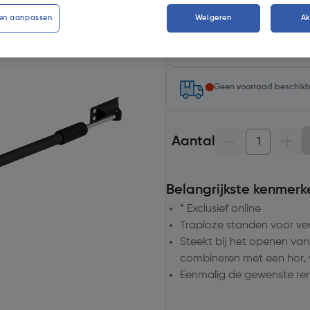
en aanpassen
Weigeren
A
Selecteer winkel - Bekijk v
Selecteer vestiging
Geen voorraad beschik
Aantal
Belangrijkste kenmerk
* Exclusief online
Traploze standen voor ven
Steekt bij het openen van
combineren met een hor, 
Eenmalig de gewenste remw