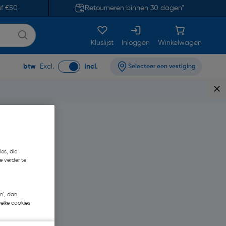
af €50
Retourneren binnen 30 dagen*
Kluslijst
Inloggen
Winkelwagen
btw
Excl.
Incl.
Selecteer een vestiging
end
es, die
e verder te
n', dan
welke cookies
,93