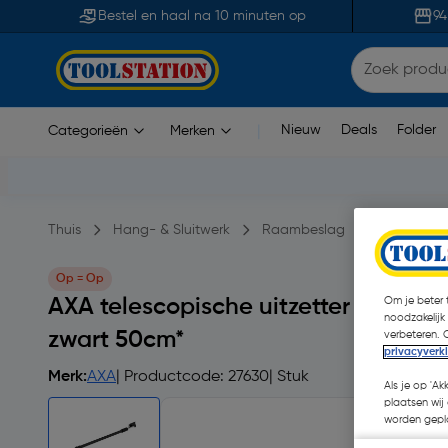
Bestel en haal na 10 minuten op
94
Nieuw
Deals
Folder
Categorieën
Merken
|
Thuis
Hang- & Sluitwerk
Raambeslag
Raamuitzet
Op = Op
AXA telescopische uitzetter naar bu
Om je beter t
noodzakelijk
zwart 50cm*
verbeteren. 
privacyverk
Merk:
AXA
| Productcode: 27630
| Stuk
Als je op 'Ak
plaatsen wij 
worden gepla