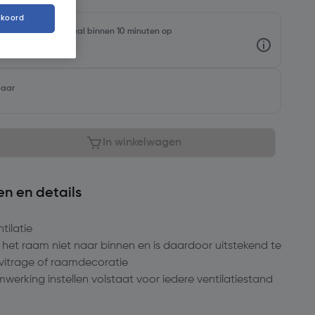
kkoord
oorraadniveaus en haal binnen 10 minuten op
baar
In winkelwagen
en en details
tilatie
 het raam niet naar binnen en is daardoor uitstekend te
vitrage of raamdecoratie
erking instellen volstaat voor iedere ventilatiestand