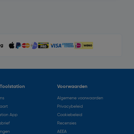
ng
Toolstation
Voorwaarden
ons
Algemene voorwaarden
aart
Privacybeleid
ation App
Cookiebeleid
brief
Recensies
ingen
AEEA