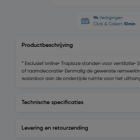
94
Vestigingen
Click & Collect
10min
Productbeschrijving
* Exclusief online• Traploze standen voor ventilatie
of raamdecoratie• Eenmalig de gewenste remwerking 
waardoor aan de onderzijde ruimte voor het uitha
Technische specificaties
Technische specificaties
Levering en retourzending
Levering en retourzending