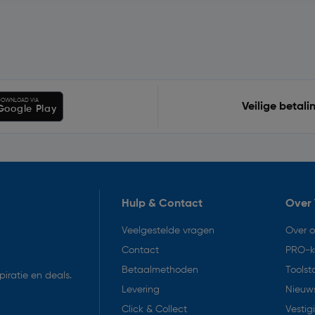
OWNLOAD VIA
Veilige betali
Google Play
Hulp & Contact
Over 
Veelgestelde vragen
Over 
Contact
PRO-k
Betaalmethoden
Toolst
iratie en deals.
Levering
Nieuws
Click & Collect
Vestig