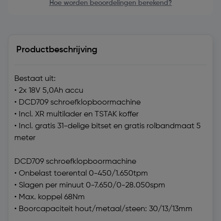
Hoe worden beoordelingen berekend?
Productbeschrijving
Bestaat uit:
• 2x 18V 5,0Ah accu
• DCD709 schroefklopboormachine
• Incl. XR multilader en TSTAK koffer
• Incl. gratis 31-delige bitset en gratis rolbandmaat 5
meter
DCD709 schroefklopboormachine
• Onbelast toerental 0-450/1.650tpm
• Slagen per minuut 0-7.650/0-28.050spm
• Max. koppel 68Nm
• Boorcapaciteit hout/metaal/steen: 30/13/13mm