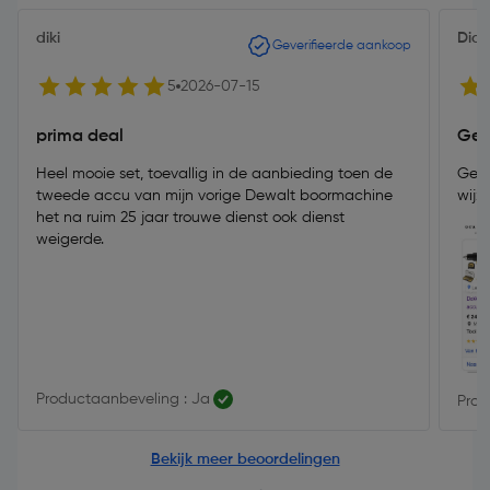
diki
Dico
Geverifieerde aankoop
5
2026-07-15
prima deal
Gee
Heel mooie set, toevallig in de aanbieding toen de
Geen
tweede accu van mijn vorige Dewalt boormachine
wijz
het na ruim 25 jaar trouwe dienst ook dienst
weigerde.
Productaanbeveling : Ja
Prod
Bekijk meer beoordelingen