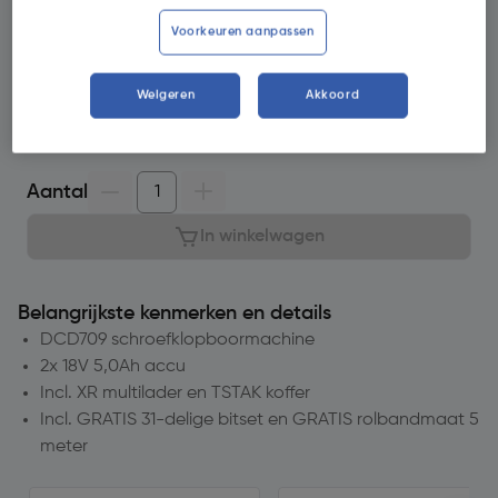
minuten op
Voorkeuren aanpassen
Selecteer vestiging
Weigeren
Akkoord
Geen voorraad beschikbaar
Aantal
In winkelwagen
Belangrijkste kenmerken en details
DCD709 schroefklopboormachine
2x 18V 5,0Ah accu
Incl. XR multilader en TSTAK koffer
Incl. GRATIS 31-delige bitset en GRATIS rolbandmaat 5
meter