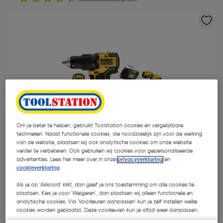
Om je beter te helpen, gebruikt Toolstation cookies en vergelijkbare
technieken. Naast functionele cookies, die noodzakelijk zijn voor de werking
van de website, plaatsen wij ook analytische cookies om onze website
verder te verbeteren. Ook gebruiken wij cookies voor gepersonaliseerde
advertenties. Lees hier meer over in onze
privacyverklaring
en
cookieverklaring
.
€ 239,00
| Excl. btw € 197,52
Als je op 'Akkoord' klikt, dan geef je ons toestemming om alle cookies te
plaatsen. Kies je voor 'Weigeren', dan plaatsen wij alleen functionele en
analytische cookies. Via 'Voorkeuren aanpassen' kun je zelf instellen welke
cookies worden geplaatst. Deze voorkeuren kun je altijd weer aanpassen.
Selecteer winkel - Bekijk voorraadniveaus en haal binnen 10