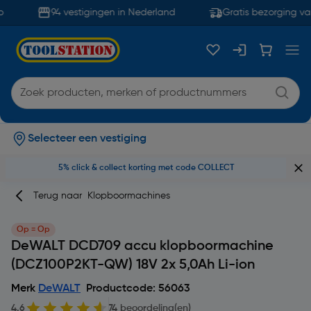
94 vestigingen in Nederland
Gratis bezorging van
Selecteer een vestiging
5% click & collect korting met code COLLECT
Terug naar
Klopboormachines
Op = Op
DeWALT DCD709 accu klopboormachine
(DCZ100P2KT-QW) 18V 2x 5,0Ah Li-ion
Merk
DeWALT
Productcode: 56063
4.6
74 beoordeling(en)