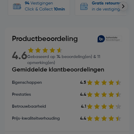
94
Vestigingen
Gratis retourneren
Click & Collect
10min
in de vestigingen
Productbeoordeling
4.6
Gebaseerd op 74 beoordeling(en) & 11
opmerking(en)
Gemiddelde klantbeoordelingen
Eigenschappen
4.5
Prestaties
4.4
Betrouwbaarheid
4.1
Prijs-kwaliteitverhouding
4.4