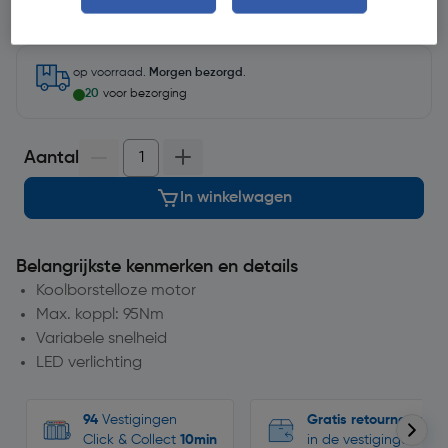
Selecteer vestiging
op voorraad.
Morgen bezorgd
.
20
voor bezorging
Aantal
In winkelwagen
Belangrijkste kenmerken en details
Koolborstelloze motor
Max. koppl: 95Nm
Variabele snelheid
LED verlichting
94
Vestigingen
Gratis retourneren
Click & Collect
10min
in de vestigingen