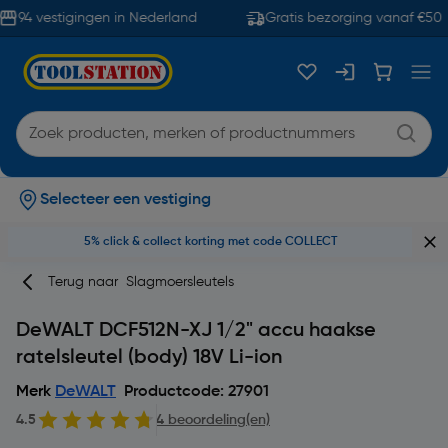
94 vestigingen in Nederland
Gratis bezorging vanaf €50
Selecteer een vestiging
5% click & collect korting met code COLLECT
Terug naar
Slagmoersleutels
DeWALT DCF512N-XJ 1/2" accu haakse
ratelsleutel (body) 18V Li-ion
Merk
DeWALT
Productcode: 27901
4.5
4 beoordeling(en)