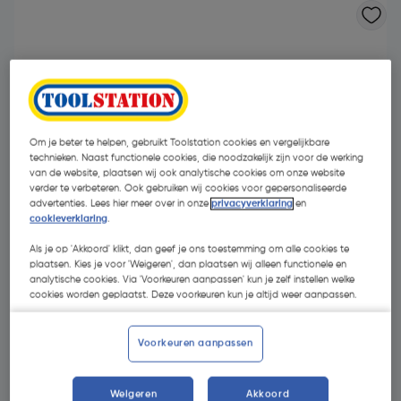
Om je beter te helpen, gebruikt Toolstation cookies en vergelijkbare
technieken. Naast functionele cookies, die noodzakelijk zijn voor de werking
van de website, plaatsen wij ook analytische cookies om onze website
verder te verbeteren. Ook gebruiken wij cookies voor gepersonaliseerde
advertenties. Lees hier meer over in onze
privacyverklaring
en
cookieverklaring
.
Als je op 'Akkoord' klikt, dan geef je ons toestemming om alle cookies te
plaatsen. Kies je voor 'Weigeren', dan plaatsen wij alleen functionele en
analytische cookies. Via 'Voorkeuren aanpassen' kun je zelf instellen welke
cookies worden geplaatst. Deze voorkeuren kun je altijd weer aanpassen.
€ 237,02
| Excl. btw € 195,88
Voorkeuren aanpassen
Selecteer winkel - Bekijk voorraadniveaus en haal binnen 10
Weigeren
Akkoord
minuten op