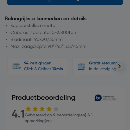
Belangrijkste kenmerken en details
Koolborstelloze motor
Onbelast toerental 0-3.800tpm
Bladmaat 190x20/30mm
Max. zaagdiepte 90°/45°: 65/45mm
94
Vestigingen
Gratis retourneren
Click & Collect
10min
in de vestigingen
Productbeoordeling
4.1
Gebaseerd op 9 beoordeling(en) & 1
opmerking(en)