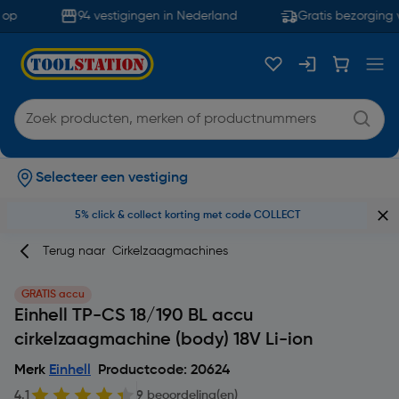
p
94 vestigingen in Nederland
Gratis bezorging v
Selecteer een vestiging
5% click & collect korting met code COLLECT
Terug naar
Cirkelzaagmachines
GRATIS accu
Einhell TP-CS 18/190 BL accu
cirkelzaagmachine (body) 18V Li-ion
Merk
Einhell
Productcode: 20624
4.1
9 beoordeling(en)