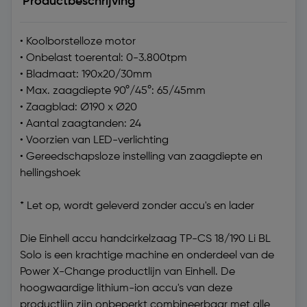
Productbeschrijving
• Koolborstelloze motor
• Onbelast toerental: 0-3.800tpm
• Bladmaat: 190x20/30mm
• Max. zaagdiepte 90°/45°: 65/45mm
• Zaagblad: Ø190 x Ø20
• Aantal zaagtanden: 24
• Voorzien van LED-verlichting
• Gereedschapsloze instelling van zaagdiepte en
hellingshoek
* Let op, wordt geleverd zonder accu's en lader
Die Einhell accu handcirkelzaag TP-CS 18/190 Li BL
Solo is een krachtige machine en onderdeel van de
Power X-Change productlijn van Einhell. De
hoogwaardige lithium-ion accu's van deze
productlijn zijn onbeperkt combineerbaar met alle