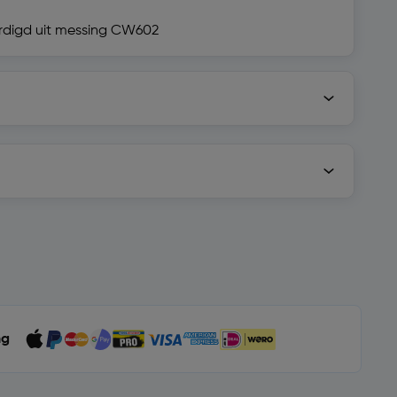
ardigd uit messing CW602
ng