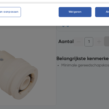
Selecteer winkel - Bekijk voo
Selecteer vestiging
en aanpassen
Weigeren
A
Geen voorraad beschikb
Aantal
Belangrijkste kenmerke
Minimale gereedschapskost