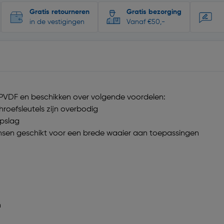
Gratis retourneren
Gratis bezorging
in de vestigingen
Vanaf €50,-
 PVDF en beschikken over volgende voordelen:
roefsleutels zijn overbodig
opslag
kansen geschikt voor een brede waaier aan toepassingen
n