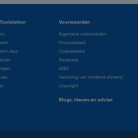
Toolstation
Voorwaarden
ons
Algemene voorwaarden
aart
Privacybeleid
ation App
Cookiebeleid
brief
Recensies
ingen
AEEA
ures
Verklaring van moderne slavernij
ap
Copyright
Blogs, nieuws en advies