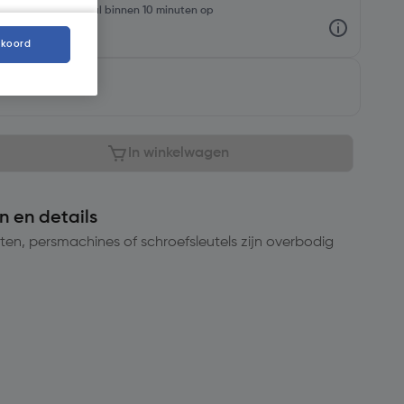
rraadniveaus en haal binnen 10 minuten op
kkoord
aar
In winkelwagen
n en details
en, persmachines of schroefsleutels zijn overbodig