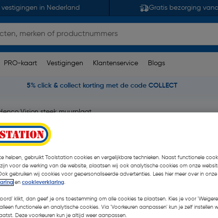
 vestigingen in Nederland
Gratis bezorging van
PRO-kaart
Vestigingen
Klantenservice
Blogs
5% click & collect korting met de code COLLECT
Henco Vision steek muurplaat
x1/2"
e helpen, gebruikt Toolstation cookies en vergelijkbare technieken. Naast functionele cooki
 zijn voor de werking van de website, plaatsen wij ook analytische cookies om onze websit
Ook gebruiken wij cookies voor gepersonaliseerde advertenties. Lees hier meer over in onze
laring
en
cookieverklaring
.
€ 0,32
| Excl. btw € 0,26
koord' klikt, dan geef je ons toestemming om alle cookies te plaatsen. Kies je voor 'Weigere
alleen functionele en analytische cookies. Via 'Voorkeuren aanpassen' kun je zelf instellen 
atst. Deze voorkeuren kun je altijd weer aanpassen.