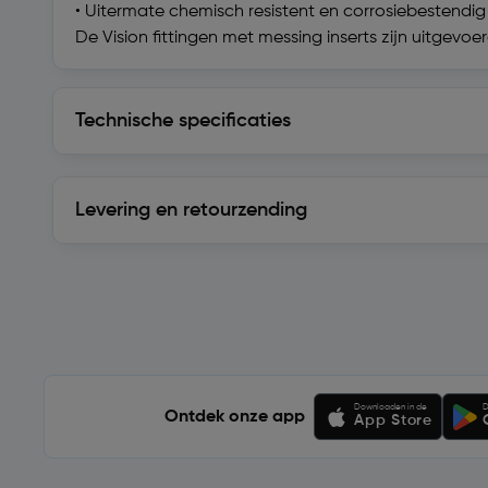
• Uitermate chemisch resistent en corrosiebestendig
De Vision fittingen met messing inserts zijn uitge
Technische specificaties
Technische specificaties
Levering en retourzending
Levering en retourzending
Soortgelijke artikelen
Downloaden in de
D
Ontdek onze app
App Store