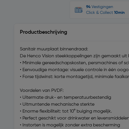
94
Vestigingen
Click & Collect
10min
Productbeschrijving
Sanitair muurplaat binnendraad:
De Henco Vision steekkoppelingen zijn gemaakt uit
• Minimale gereedschapskosten, persmachines of sch
• Eenvoudige montage: visuele controle in één oog
• Forse tijdwinst: korte montagetijd, minimale faal
Voordelen van PVDF:
• Uitermate druk- en temperatuurbestendig
• Uitmuntende mechanische sterkte
• Enorme flexibiliteit: tot 10° buiging mogelijk.
• Perfect geschikt voor drinkwater en levensmiddele
• Instorten is mogelijk zonder extra bescherming