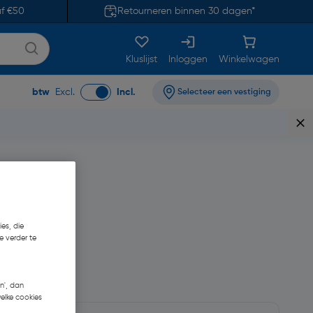
af €50
Retourneren binnen 30 dagen*
Kluslijst
Inloggen
Winkelwagen
btw
Excl.
Incl.
Selecteer een vestiging
es, die
e verder te
n', dan
welke cookies