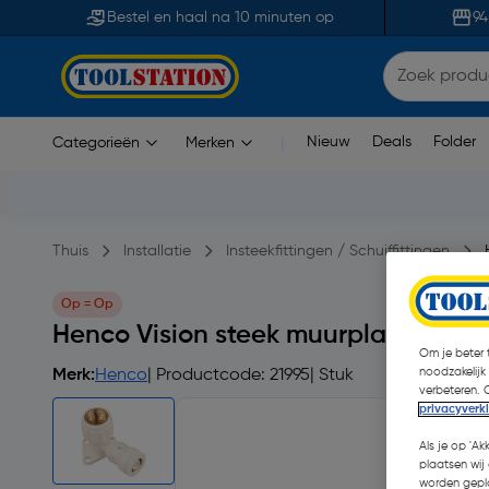
Bestel en haal na 10 minuten op
94
Nieuw
Deals
Folder
Categorieën
Merken
|
Thuis
Installatie
Insteekfittingen / Schuiffittingen
Op = Op
Henco Vision steek muurplaat 16mm
Om je beter t
noodzakelijk
Merk:
Henco
| Productcode: 21995
| Stuk
verbeteren. 
privacyverk
Als je op 'Ak
plaatsen wij 
worden gepla