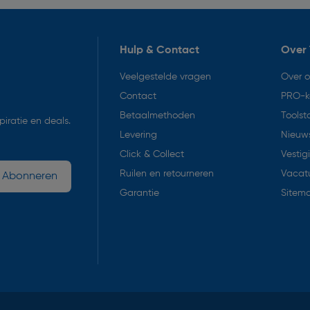
Hulp & Contact
Over 
Veelgestelde vragen
Over 
Contact
PRO-k
Betaalmethoden
Toolst
iratie en deals.
Levering
Nieuws
Click & Collect
Vestig
Ruilen en retourneren
Vacat
Abonneren
Garantie
Sitem