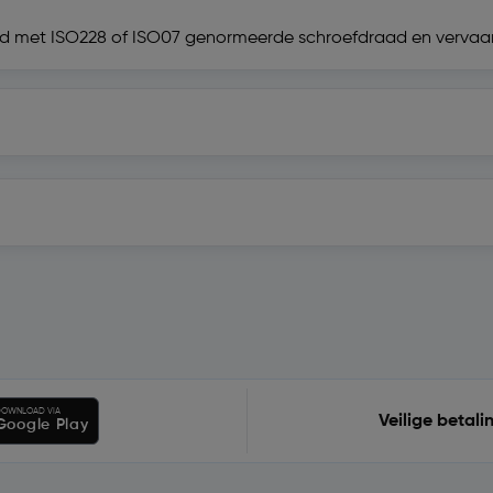
voerd met ISO228 of ISO07 genormeerde schroefdraad en verva
OWNLOAD VIA
Veilige betali
Google Play