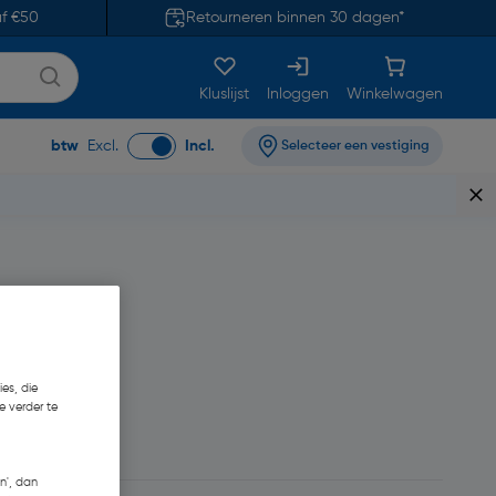
af €50
Retourneren binnen 30 dagen*
Kluslijst
Inloggen
Winkelwagen
btw
Excl.
Incl.
Selecteer een vestiging
es, die
e verder te
€ 0,33/m
n', dan