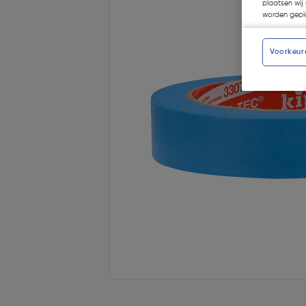
plaatsen wij 
worden gepla
Voorkeur