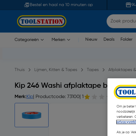
Bestel en haal na 10 minuten op
94
Nieuw
Deals
Folder
Categorieën
Merken
|
Thuis
Lijmen, Kitten & Tapes
Tapes
Afplaktapes &
Kip 246 Washi afplaktape buiten 
Merk:
Kip
| Productcode: 73100
| 1
1 opmer
Om je beter t
noodzakelijk
verbeteren. 
privacyverk
Als je op 'Ak