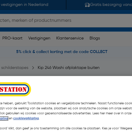
 vestigingen in Nederland
Gratis bezorging van
PRO-kaart
Vestigingen
Klantenservice
Blogs
5% click & collect korting met de code COLLECT
 schilderstapes
Kip 246 Washi afplaktape buiten
36mmx50m
king(en)
| Stuk
€ 12,53
e helpen, gebruikt Toolstation cookies en vergelijkbare technieken. Naast functionele cooki
 zijn voor de werking van de website, plaatsen wij ook analytische cookies om onze websit
€ 11,90
Ook gebruiken wij cookies voor gepersonaliseerde advertenties. Lees hier meer over in onze
| Excl. btw € 9,83
laring
en
cookieverklaring
.
koord' klikt, dan geef je ons toestemming om alle cookies te plaatsen. Kies je voor 'Weigere