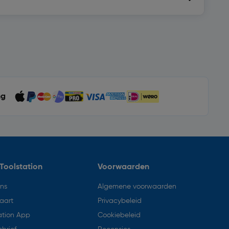
ng
Toolstation
Voorwaarden
ons
Algemene voorwaarden
aart
Privacybeleid
ation App
Cookiebeleid