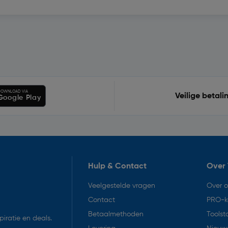
OWNLOAD VIA
Veilige betali
Google Play
Hulp & Contact
Over 
Veelgestelde vragen
Over 
Contact
PRO-k
Betaalmethoden
Toolst
iratie en deals.