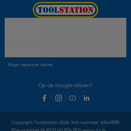
Hulp & Contact
Over Toolstation
Voorwaarden
Blogs, nieuws en advies
Op de hoogte blijven?
Copyright
Toolstation
2026. KvK-nummer: 63449595
Btw-nummer NL8552.40.854.B01
version:
5.2.24