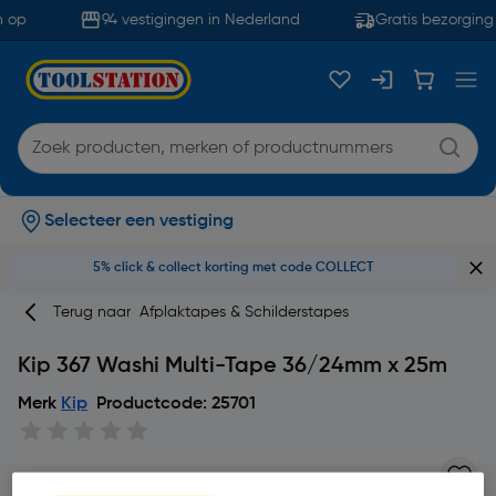
 op
94 vestigingen in Nederland
Gratis bezorging 
Selecteer een vestiging
5% click & collect korting met code COLLECT
Terug naar
Afplaktapes & Schilderstapes
Kip 367 Washi Multi-Tape 36/24mm x 25m
Merk
Kip
Productcode: 25701