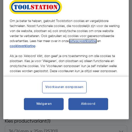
Om je beter te helpen, gebruikt Toolstation cookies en vergelijkbare
technieken. Naast functionele cookies, die noodzakelijk zijn voor de werking
van de website, plaatsen wij ook analytische cookies om onze website
verder te verbeteren. Ook gebruiken wij cookies voor gepersonaliseerde
advertenties. Lees hier meer over in onze
privacyverklaring
en
cookieverklaring
.
- 39 %
Als je op 'Akkoord' klikt, dan geef je ons toestemming om alle cookies te
plaatsen. Kies je voor 'Weigeren', dan plaatsen wij alleen functionele en
analytische cookies. Via 'Voorkeuren aanpassen' kun je zelf instellen welke
cookies worden geplaatst. Deze voorkeuren kun je altijd weer aanpassen.
Voorkeuren aanpassen
€ 15,93
€ 9,72
| Excl. btw € 8,03
Weigeren
Akkoord
Kies productvariant
(1)