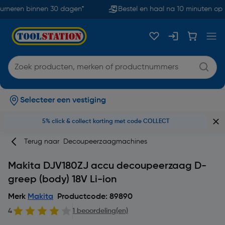
rneren binnen 30 dagen*
Bestel en haal na 10 minuten op
Selecteer een vestiging
5% click & collect korting met code COLLECT
Terug naar
Decoupeerzaagmachines
Makita DJV180ZJ accu decoupeerzaag D-
greep (body) 18V Li-ion
Merk
Makita
Productcode: 89890
4
1 beoordeling(en)