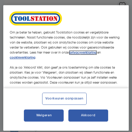
Om je beter te helpen, gebruikt Toolstation cookies en vergelijkbare
technieken. Naast functionele cookies, die noodzakelijk zijn voor de werking
van de website, plaatsen wij ook analytische cookies om onze website
verder te verbeteren. Ook gebruiken wij cookies voor gepersonaliseerde
advertenties. Lees hier meer over in onze
privacyverklaring
en
cookieverklaring
.
Als je op 'Akkoord' klikt, dan geef je ons toestemming om alle cookies te
plaatsen. Kies je voor 'Weigeren', dan plaatsen wij alleen functionele en
analytische cookies. Via 'Voorkeuren aanpassen' kun je zelf instellen welke
cookies worden geplaatst. Deze voorkeuren kun je altijd weer aanpassen.
Voorkeuren aanpassen
€ 234,76
| Excl. btw € 194,02
Weigeren
Akkoord
Selecteer winkel - Bekijk voorraadniveaus en haal binnen 10
minuten op