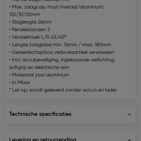
• Max. zaagcap. hout/metaal/aluminium:
135/10/20mm
• Slaglengte 26mm
• Pendelstanden 3
• Verstekhoek L/R 45/45º
• Lengte zaagblad min. 76mm / max. 180mm
• Gereedschaploos verbruiksartikel verwisselen
• Incl. accubeveiliging, ingebouwde verlichting,
softgrip en elektrische rem
• Materiaal zool aluminium
• In Mbox
* Let op, wordt geleverd zonder accu's en lader
Technische specificaties
Technische specificaties
Levering en retourzending
Levering en retourzending