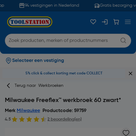
p
94 vestigingen in Nederland
Gratis bezorging v
Selecteer een vestiging
5% click & collect korting met code COLLECT
Terug naar
Werkbroeken
Milwaukee Freeflex™ werkbroek 60 zwart*
Merk
Milwaukee
Productcode: 59759
4.5
2 beoordeling(en)