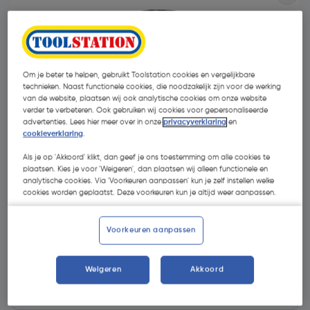
Om je beter te helpen, gebruikt Toolstation cookies en vergelijkbare
technieken. Naast functionele cookies, die noodzakelijk zijn voor de werking
van de website, plaatsen wij ook analytische cookies om onze website
verder te verbeteren. Ook gebruiken wij cookies voor gepersonaliseerde
advertenties. Lees hier meer over in onze
privacyverklaring
en
cookieverklaring
.
Als je op 'Akkoord' klikt, dan geef je ons toestemming om alle cookies te
plaatsen. Kies je voor 'Weigeren', dan plaatsen wij alleen functionele en
analytische cookies. Via 'Voorkeuren aanpassen' kun je zelf instellen welke
cookies worden geplaatst. Deze voorkeuren kun je altijd weer aanpassen.
€ 109,99
| Excl. btw € 90,90
Voorkeuren aanpassen
Kies productvariant
(8)
Weigeren
Akkoord