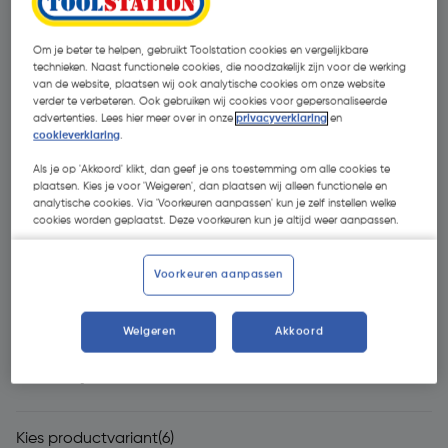
Om je beter te helpen, gebruikt Toolstation cookies en vergelijkbare
technieken. Naast functionele cookies, die noodzakelijk zijn voor de werking
van de website, plaatsen wij ook analytische cookies om onze website
verder te verbeteren. Ook gebruiken wij cookies voor gepersonaliseerde
advertenties. Lees hier meer over in onze
privacyverklaring
en
cookieverklaring
.
Als je op 'Akkoord' klikt, dan geef je ons toestemming om alle cookies te
plaatsen. Kies je voor 'Weigeren', dan plaatsen wij alleen functionele en
- 49 %
analytische cookies. Via 'Voorkeuren aanpassen' kun je zelf instellen welke
cookies worden geplaatst. Deze voorkeuren kun je altijd weer aanpassen.
Voorkeuren aanpassen
€ 39,95
Weigeren
Akkoord
€ 20,25
| Excl. btw € 16,74
Kies productvariant
(6)