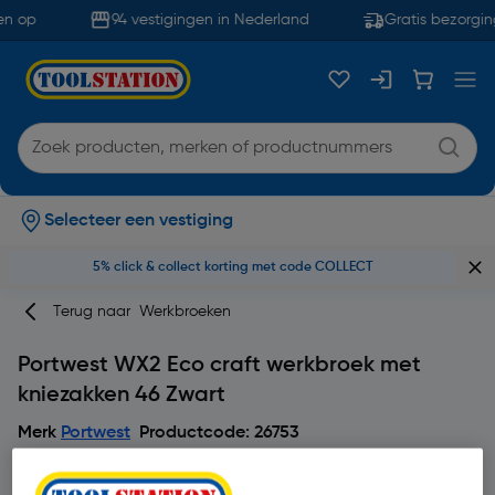
n op
94 vestigingen in Nederland
Gratis bezorgin
Selecteer een vestiging
5% click & collect korting met code COLLECT
Terug naar
Werkbroeken
Portwest WX2 Eco craft werkbroek met
kniezakken 46 Zwart
Merk
Portwest
Productcode: 26753