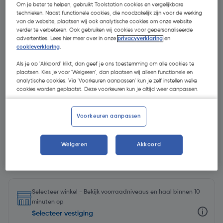
Om je beter te helpen, gebruikt Toolstation cookies en vergelijkbare
technieken. Naast functionele cookies, die noodzakelijk zijn voor de werking
van de website, plaatsen wij ook analytische cookies om onze website
verder te verbeteren. Ook gebruiken wij cookies voor gepersonaliseerde
advertenties. Lees hier meer over in onze
privacyverklaring
en
cookieverklaring
.
Als je op 'Akkoord' klikt, dan geef je ons toestemming om alle cookies te
plaatsen. Kies je voor 'Weigeren', dan plaatsen wij alleen functionele en
analytische cookies. Via 'Voorkeuren aanpassen' kun je zelf instellen welke
cookies worden geplaatst. Deze voorkeuren kun je altijd weer aanpassen.
Voorkeuren aanpassen
Weigeren
Akkoord
€ 24,02
| Excl. btw € 19,85
Selecteer winkel - Bekijk voorraadniveaus en haal binnen 10
minuten op
Selecteer vestiging