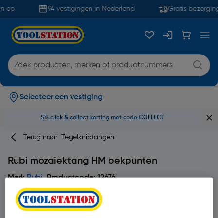
n op
94 vestigingen in Nederland
Gratis bezorging
Selecteer een vestiging
5% click & collect korting met code COLLECT
Terug naar
Tegelkniptangen
Rubi mozaiektang HM bekpunten
Merk
Rubi
Productcode: 12676