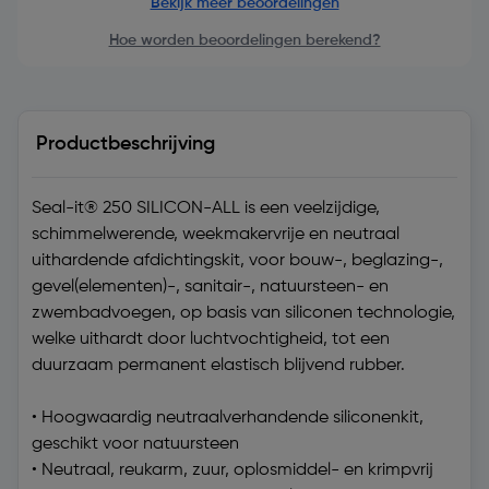
Bekijk meer beoordelingen
Hoe worden beoordelingen berekend?
Productbeschrijving
Seal-it® 250 SILICON-ALL is een veelzijdige,
schimmelwerende, weekmakervrije en neutraal
uithardende afdichtingskit, voor bouw-, beglazing-,
gevel(elementen)-, sanitair-, natuursteen- en
zwembadvoegen, op basis van siliconen technologie,
welke uithardt door luchtvochtigheid, tot een
duurzaam permanent elastisch blijvend rubber.
• Hoogwaardig neutraalverhandende siliconenkit,
geschikt voor natuursteen
• Neutraal, reukarm, zuur, oplosmiddel- en krimpvrij