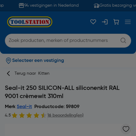
p
94 vestigingen in Nederland
Gratis bezorging va
Selecteer een vestiging
Terug naar
Kitten
Seal-it 250 SILICON-ALL siliconenkit RAL
9001 crèmewit 310ml
Merk
Seal-it
Productcode: 59809
4.5
16 beoordeling(en)