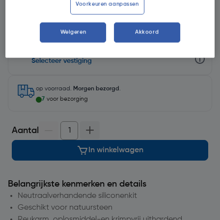
Voorkeuren aanpassen
Weigeren
Akkoord
Selecteer winkel - Bekijk voorraadniveaus en haal binnen 10
minuten op
Selecteer vestiging
op voorraad.
Morgen bezorgd
.
7
voor bezorging
Aantal
In winkelwagen
Belangrijkste kenmerken en details
Neutraalverhandende siliconenkit
Geschikt voor natuursteen
Reukarm, oplosmiddel-en krimpvrij uithardend