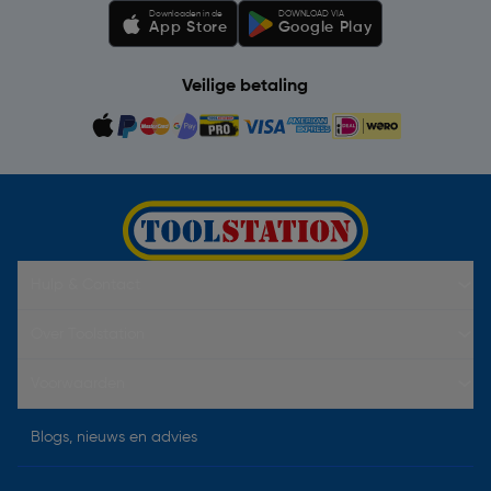
Downloaden in de
DOWNLOAD VIA
App Store
Google Play
Veilige betaling
Hulp & Contact
Over Toolstation
Voorwaarden
Blogs, nieuws en advies