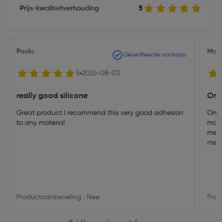
Prijs-kwaliteitverhouding
5
Pavlo
Marc
Geverifieerde aankoop
5
2026-08-03
really good silicone
Ond
Great product I recommend this very good adhesion
Onde
to any material
moet
met 
mes
Productaanbeveling : Nee
Prod