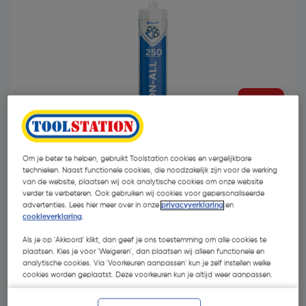
- 46 %
Om je beter te helpen, gebruikt Toolstation cookies en vergelijkbare
technieken. Naast functionele cookies, die noodzakelijk zijn voor de werking
van de website, plaatsen wij ook analytische cookies om onze website
verder te verbeteren. Ook gebruiken wij cookies voor gepersonaliseerde
€ 7,95
advertenties. Lees hier meer over in onze
privacyverklaring
en
cookieverklaring
.
€ 4,27
| Excl. btw € 3,53
Als je op 'Akkoord' klikt, dan geef je ons toestemming om alle cookies te
plaatsen. Kies je voor 'Weigeren', dan plaatsen wij alleen functionele en
analytische cookies. Via 'Voorkeuren aanpassen' kun je zelf instellen welke
cookies worden geplaatst. Deze voorkeuren kun je altijd weer aanpassen.
Kies productvariant
(9)