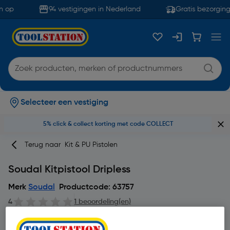
 op
94 vestigingen in Nederland
Gratis bezorging
Selecteer een vestiging
5% click & collect korting met code COLLECT
Terug naar
Kit & PU Pistolen
Soudal Kitpistool Dripless
Merk
Soudal
Productcode: 63757
4
1 beoordeling(en)