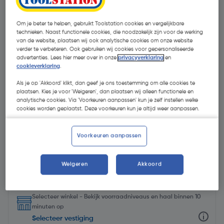
Om je beter te helpen, gebruikt Toolstation cookies en vergelijkbare
technieken. Naast functionele cookies, die noodzakelijk zijn voor de werking
van de website, plaatsen wij ook analytische cookies om onze website
verder te verbeteren. Ook gebruiken wij cookies voor gepersonaliseerde
advertenties. Lees hier meer over in onze
privacyverklaring
en
cookieverklaring
.
Als je op 'Akkoord' klikt, dan geef je ons toestemming om alle cookies te
plaatsen. Kies je voor 'Weigeren', dan plaatsen wij alleen functionele en
analytische cookies. Via 'Voorkeuren aanpassen' kun je zelf instellen welke
cookies worden geplaatst. Deze voorkeuren kun je altijd weer aanpassen.
Voorkeuren aanpassen
€ 14,95
| Excl. btw € 12,36
€ 14,95/unit
Weigeren
Akkoord
Selecteer winkel - Bekijk voorraadniveaus en haal binnen 10
minuten op
Selecteer vestiging