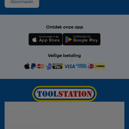
Abonneren
Ontdek onze app
Downloaden in de
DOWNLOAD VIA
App Store
Google Play
Veilige betaling
Hulp & Contact
Over Toolstation