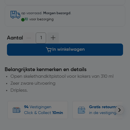
op voorraad.
Morgen bezorgd
.
10
voor bezorging
Aantal
In winkelwagen
Belangrijkste kenmerken en details
Open skelethandkitpistool voor kokers van 310 ml
Zeer zware uitvoering
Dripless.
94
Vestigingen
Gratis retourneren
Click & Collect
10min
in de vestigingen